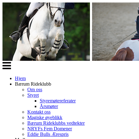
Veksle
navigasjon
Hjem
Bærum Rideklubb
Om oss
Styret
Styremøtereferater
Årsmøter
Kontakt oss
Magiske øyeblikk
Bærum Rideklubbs vedtekter
NRYFs Fem Domener
Eddie Bulls Ærespris