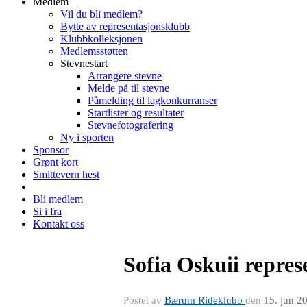
Medlem
Vil du bli medlem?
Bytte av representasjonsklubb
Klubbkolleksjonen
Medlemsstøtten
Stevnestart
Arrangere stevne
Melde på til stevne
Påmelding til lagkonkurranser
Startlister og resultater
Stevnefotografering
Ny i sporten
Sponsor
Grønt kort
Smittevern hest
Bli medlem
Si i fra
Kontakt oss
Sofia Oskuii repre
Postet av
Bærum Rideklubb
den
15. jun 2