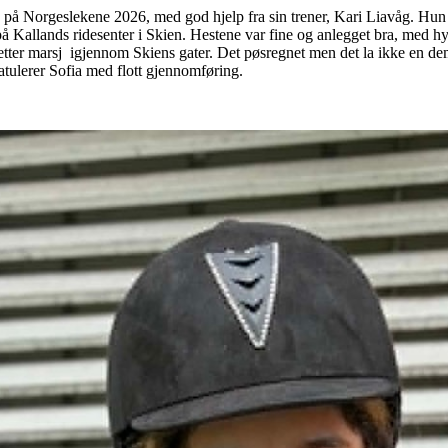
på Norgeslekene 2026, med god hjelp fra sin trener, Kari Liavåg. Hu
Kallands ridesenter i Skien. Hestene var fine og anlegget bra, med h
tter marsj igjennom Skiens gater. Det pøsregnet men det la ikke en d
atulerer Sofia med flott gjennomføring.