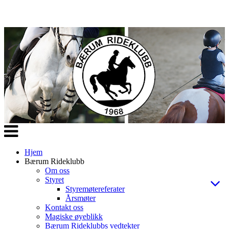
Veksle
navigasjon
Hjem
Bærum Rideklubb
Om oss
Styret
Styremøtereferater
Årsmøter
Kontakt oss
Magiske øyeblikk
Bærum Rideklubbs vedtekter