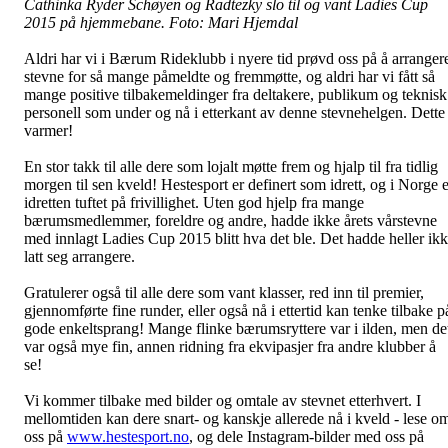
Cathinka Ryder Schøyen og Radtezky slo til og vant Ladies Cup
2015 på hjemmebane. Foto: Mari Hjemdal
Aldri har vi i Bærum Rideklubb i nyere tid prøvd oss på å arranger
stevne for så mange påmeldte og fremmøtte, og aldri har vi fått så
mange positive tilbakemeldinger fra deltakere, publikum og teknisk
personell som under og nå i etterkant av denne stevnehelgen. Dette
varmer!
En stor takk til alle dere som lojalt møtte frem og hjalp til fra tidlig
morgen til sen kveld! Hestesport er definert som idrett, og i Norge e
idretten tuftet på frivillighet. Uten god hjelp fra mange
bærumsmedlemmer, foreldre og andre, hadde ikke årets vårstevne
med innlagt Ladies Cup 2015 blitt hva det ble. Det hadde heller ik
latt seg arrangere.
Gratulerer også til alle dere som vant klasser, red inn til premier,
gjennomførte fine runder, eller også nå i ettertid kan tenke tilbake p
gode enkeltsprang! Mange flinke bærumsryttere var i ilden, men de
var også mye fin, annen ridning fra ekvipasjer fra andre klubber å
se!
Vi kommer tilbake med bilder og omtale av stevnet etterhvert. I
mellomtiden kan dere snart- og kanskje allerede nå i kveld - lese o
oss på
www.hestesport.no
, og dele Instagram-bilder med oss på