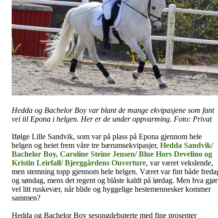
Hedda og Bachelor Boy var blant de mange ekvipasjene som fant
vei til Epona i helgen. Her er de under oppvarming. Foto: Privat
Ifølge Lille Sandvik, som var på plass på Epona gjennom hele
helgen og heiet frem våre tre bærumsekvipasjer,
Hedda Sandvik/
Bachelor Boy, Caroline Steine Jensen/ Blue Hors Develino og
Kristin Leirfall/ Bjerggårdens Ouverture
, var været vekslende,
men stemning topp gjennom hele helgen. Været var fint både freda
og søndag, mens det regent og blåste kaldt på lørdag. Men hva gjør
vel litt ruskevær, når blide og hyggelige hestemennesker kommer
sammen?
Hedda og Bachelor Boy sesongdebuterte med fine prosenter