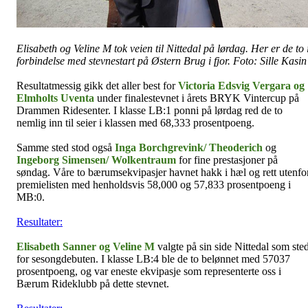
Elisabeth og Veline M tok veien til Nittedal på lørdag. Her er de to 
forbindelse med stevnestart på Østern Brug i fjor. Foto: Sille Kasin
Resultatmessig gikk det aller best for
Victoria Edsvig Vergara og
Elmholts Uventa
under finalestevnet i årets BRYK Vintercup på
Drammen Ridesenter. I klasse LB:1 ponni på lørdag red de to
nemlig inn til seier i klassen med 68,333 prosentpoeng.
Samme sted stod også
Inga Borchgrevink/ Theoderich
og
Ingeborg Simensen/ Wolkentraum
for fine prestasjoner på
søndag. Våre to bærumsekvipasjer havnet hakk i hæl og rett utenfo
premielisten med henholdsvis 58,000 og 57,833 prosentpoeng i
MB:0.
Resultater:
Elisabeth Sanner og Veline M
valgte på sin side Nittedal som ste
for sesongdebuten. I klasse LB:4 ble de to belønnet med 57037
prosentpoeng, og var eneste ekvipasje som representerte oss i
Bærum Rideklubb på dette stevnet.