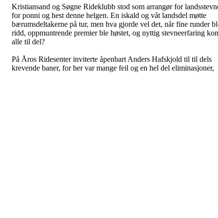
Kristiansand og Søgne Rideklubb stod som arrangør for landsstevn
for ponni og hest denne helgen. En iskald og våt landsdel møtte
bærumsdeltakerne på tur, men hva gjorde vel det, når fine runder bl
ridd, oppmuntrende premier ble høstet, og nyttig stevneerfaring ko
alle til del?
På Åros Ridesenter inviterte åpenbart Anders Hafskjold til til dels
krevende baner, for her var mange feil og en hel del eliminasjoner,
og spesielt blant ponniene. Å ri utendørs første stevne for sesongen
er alltid en krevende oppgave, og mange glemmer nok i tillegg at d
tekniske oppgavene på et landsstevne nok er noe høyere enn på
distriksstevnenivå.
Våre bærumsryttere hadde imidlertid en flott stevnehelg. Fredag
suste blant andre
Lisa Holmsen/ Noerkaers Hiawatha
inn til
femteplass i MB for ponni kategori 1, mens
Theodor/ Veavanta-
endte som første uplasserte med 4 feil i andre fase i 1,10 m og ble
plassert som nummer 8 i 1,20 m.