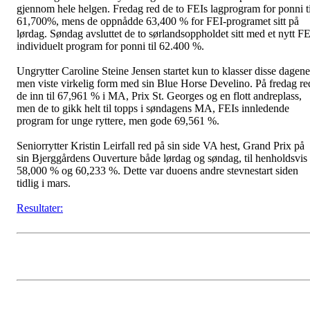
gjennom hele helgen. Fredag red de to FEIs lagprogram for ponni ti
61,700%, mens de oppnådde 63,400 % for FEI-programet sitt på
lørdag. Søndag avsluttet de to sørlandsoppholdet sitt med et nytt FE
individuelt program for ponni til 62.400 %.
Ungrytter Caroline Steine Jensen startet kun to klasser disse dagene
men viste virkelig form med sin Blue Horse Develino. På fredag re
de inn til 67,961 % i MA, Prix St. Georges og en flott andreplass,
men de to gikk helt til topps i søndagens MA, FEIs innledende
program for unge ryttere, men gode 69,561 %.
Seniorrytter Kristin Leirfall red på sin side VA hest, Grand Prix på
sin Bjerggårdens Ouverture både lørdag og søndag, til henholdsvis
58,000 % og 60,233 %. Dette var duoens andre stevnestart siden
tidlig i mars.
Resultater: