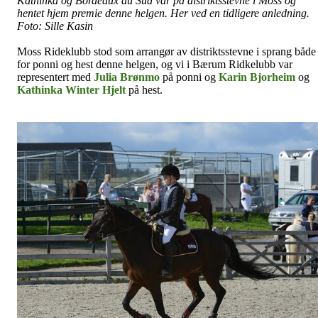
Kathinka og Bordeaux du Sud var på distriktsstevne i Moss og
hentet hjem premie denne helgen. Her ved en tidligere anledning.
Foto: Sille Kasin
Moss Rideklubb stod som arrangør av distriktsstevne i sprang både
for ponni og hest denne helgen, og vi i Bærum Ridkelubb var
representert med
Julia Brønmo
på ponni og
Karin Bjorheim
og
Kathinka Winter Hjelt
på hest.