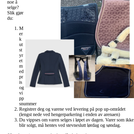
noe å
selge?
Slik gjør
du:
M
er
k
ut
st
yr
et
m
ed
pr
is
og
vi
pp
snummer
Registrer deg og varene ved levering på pop up-området
(lengst nede ved hengerparkering i enden av arenaen)
Du vippses om varen selges i løpet av dagen. Varer som ikke
blir solgt, må hentes ved stevneslutt lørdag og søndag.