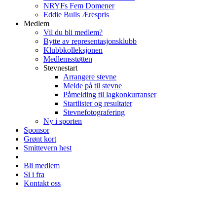
NRYFs Fem Domener
Eddie Bulls Ærespris
Medlem
Vil du bli medlem?
Bytte av representasjonsklubb
Klubbkolleksjonen
Medlemsstøtten
Stevnestart
Arrangere stevne
Melde på til stevne
Påmelding til lagkonkurranser
Startlister og resultater
Stevnefotografering
Ny i sporten
Sponsor
Grønt kort
Smittevern hest
Bli medlem
Si i fra
Kontakt oss