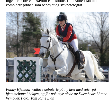
Ingen er bedre enn Bærum Rideklubbs Tom Rune Lian til å
kombinere jobben som banesjef og stevnefotograf.
Fanny Hjemdal Wallace debuterte på ny hest med seier på
hjemmebane i helgen, og får nok mye glede av Sweetheart i årene
fremover. Foto: Tom Rune Lian