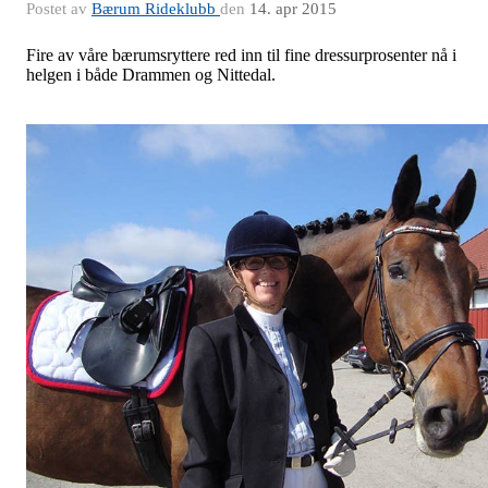
Postet av
Bærum Rideklubb
den
14. apr 2015
Fire av våre bærumsryttere red inn til fine dressurprosenter nå i
helgen i både Drammen og Nittedal.