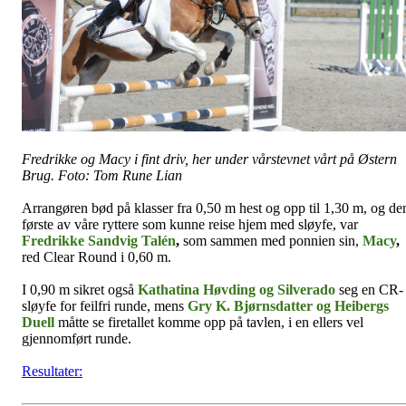
Fredrikke og Macy i fint driv, her under vårstevnet vårt på Østern
Brug. Foto: Tom Rune Lian
Arrangøren bød på klasser fra 0,50 m hest og opp til 1,30 m, og de
første av våre ryttere som kunne reise hjem med sløyfe, var
Fredrikke Sandvig Talén
,
som sammen med ponnien sin,
Macy
,
red Clear Round i 0,60 m.
I 0,90 m sikret også
Kathatina Høvding og
Silverado
seg en CR-
sløyfe for feilfri runde, mens
Gry K. Bjørnsdatter og Heibergs
Duell
måtte se firetallet komme opp på tavlen, i en ellers vel
gjennomført runde.
Resultater: