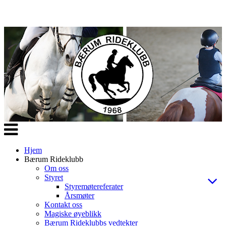
Veksle
navigasjon
Hjem
Bærum Rideklubb
Om oss
Styret
Styremøtereferater
Årsmøter
Kontakt oss
Magiske øyeblikk
Bærum Rideklubbs vedtekter