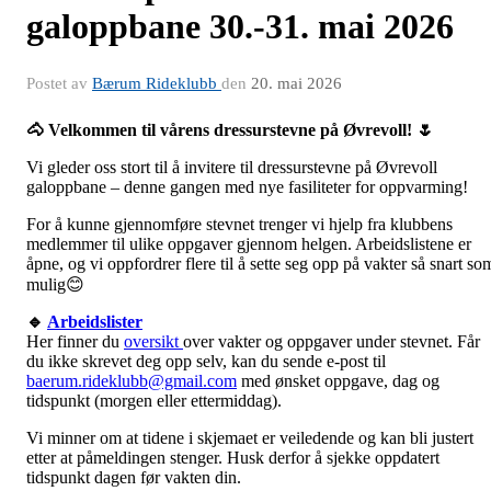
galoppbane 30.-31. mai 2026
Postet av
Bærum Rideklubb
den
20. mai 2026
🐴 Velkommen til vårens dressurstevne på Øvrevoll! 🌷
Vi gleder oss stort til å invitere til dressurstevne på Øvrevoll
galoppbane – denne gangen med nye fasiliteter for oppvarming!
For å kunne gjennomføre stevnet trenger vi hjelp fra klubbens
medlemmer til ulike oppgaver gjennom helgen. Arbeidslistene er
åpne, og vi oppfordrer flere til å sette seg opp på vakter så snart so
mulig😊
🔹
Arbeidslister
Her finner du
oversikt
over vakter og oppgaver under stevnet. Får
du ikke skrevet deg opp selv, kan du sende e-post til
baerum.rideklubb@gmail.com
med ønsket oppgave, dag og
tidspunkt (morgen eller ettermiddag).
Vi minner om at tidene i skjemaet er veiledende og kan bli justert
etter at påmeldingen stenger. Husk derfor å sjekke oppdatert
tidspunkt dagen før vakten din.