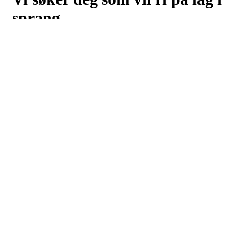
sprang
Postet av
Bærum Rideklubb
den
20. mai 2026
Vil du være med å representere Bærum Rideklubb under
lagkonkurransen og NM lag i Drammen 06.-08. august 2026? Mel