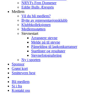
NRYFs Fem Domener
Eddie Bulls Ærespris
Medlem
Vil du bli medlem?
Bytte av representasjonsklubb
Klubbkolleksjonen
Medlemsstøtten
Stevnestart
Arrangere stevne
Melde på til stevne
Påmelding til lagkonkurranser
Startlister og resultater
Stevnefotografering
Ny i sporten
Sponsor
Grønt kort
Smittevern hest
Bli medlem
Si i fra
Kontakt oss