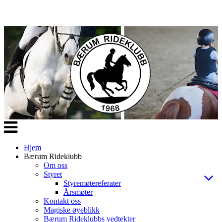
Veksle
navigasjon
Hjem
Bærum Rideklubb
Om oss
Styret
Styremøtereferater
Årsmøter
Kontakt oss
Magiske øyeblikk
Bærum Rideklubbs vedtekter