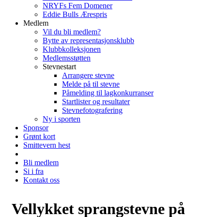
NRYFs Fem Domener
Eddie Bulls Ærespris
Medlem
Vil du bli medlem?
Bytte av representasjonsklubb
Klubbkolleksjonen
Medlemsstøtten
Stevnestart
Arrangere stevne
Melde på til stevne
Påmelding til lagkonkurranser
Startlister og resultater
Stevnefotografering
Ny i sporten
Sponsor
Grønt kort
Smittevern hest
Bli medlem
Si i fra
Kontakt oss
Vellykket sprangstevne på