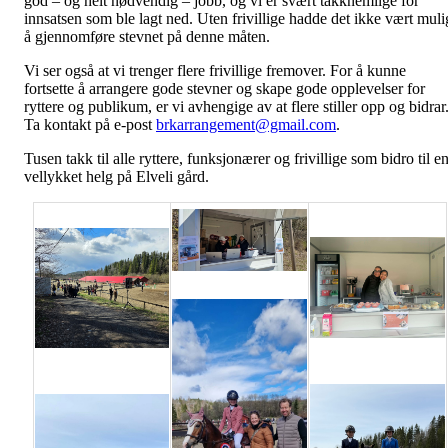
god – og helt nødvendig – jobb, og vi er svært takknemlige for
innsatsen som ble lagt ned. Uten frivillige hadde det ikke vært muli
å gjennomføre stevnet på denne måten.
Vi ser også at vi trenger flere frivillige fremover. For å kunne
fortsette å arrangere gode stevner og skape gode opplevelser for
ryttere og publikum, er vi avhengige av at flere stiller opp og bidrar
Ta kontakt på e-post
brkarrangement@gmail.com
.
Tusen takk til alle ryttere, funksjonærer og frivillige som bidro til e
vellykket helg på Elveli gård.