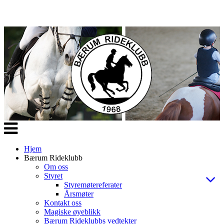
Veksle
navigasjon
Hjem
Bærum Rideklubb
Om oss
Styret
Styremøtereferater
Årsmøter
Kontakt oss
Magiske øyeblikk
Bærum Rideklubbs vedtekter