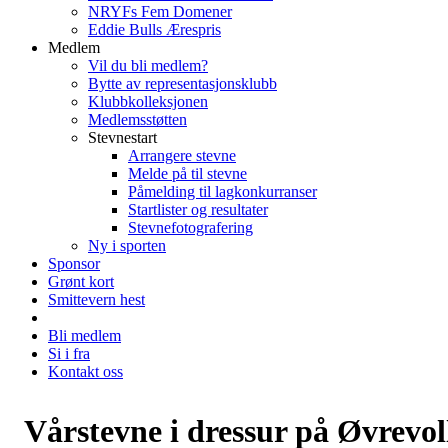
NRYFs Fem Domener
Eddie Bulls Ærespris
Medlem
Vil du bli medlem?
Bytte av representasjonsklubb
Klubbkolleksjonen
Medlemsstøtten
Stevnestart
Arrangere stevne
Melde på til stevne
Påmelding til lagkonkurranser
Startlister og resultater
Stevnefotografering
Ny i sporten
Sponsor
Grønt kort
Smittevern hest
Bli medlem
Si i fra
Kontakt oss
Vårstevne i dressur på Øvrevol