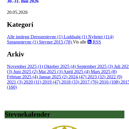
30.-31. mai 2026
20.05.2026
Kategori
Alle innlegg
Dressurstevne (1)
Loddsalg (1)
Nyheter (114)
Sprangstevne (1)
Stevner 2015 (78)
Vis alle
RSS
Arkiv
November 2025 (1)
Oktober 2025 (4)
September 2025 (3)
Juli 202
(3)
Juni 2025 (2)
Mai 2025 (3)
April 2025 (4)
Mars 2025 (8)
Februar 2025 (4)
Januar 2025 (2)
2024 (47)
2023 (32)
2022 (9)
2021 (3)
2020 (11)
2019 (47)
2018 (33)
2017 (76)
2016 (108)
201
(160)
Stevnekalender