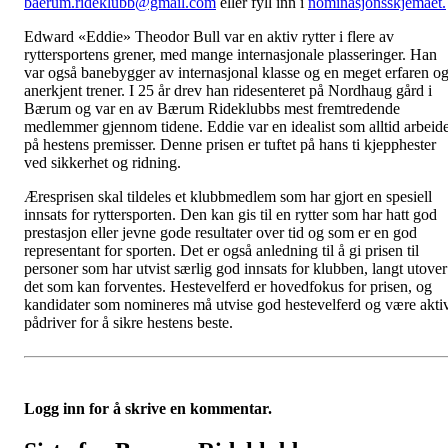
baerum.rideklubb@gmail.com
eller fyll inn i
nominasjonsskjemaet.
Edward «Eddie» Theodor Bull var en aktiv rytter i flere av
ryttersportens grener, med mange internasjonale plasseringer. Han
var også banebygger av internasjonal klasse og en meget erfaren o
anerkjent trener. I 25 år drev han ridesenteret på Nordhaug gård i
Bærum og var en av Bærum Rideklubbs mest fremtredende
medlemmer gjennom tidene. Eddie var en idealist som alltid arbeide
på hestens premisser. Denne prisen er tuftet på hans ti kjepphester
ved sikkerhet og ridning.
Æresprisen
skal tildeles et klubbmedlem som har gjort en spesiell
innsats for ryttersporten. Den kan gis til en rytter som har hatt god
prestasjon eller jevne gode resultater over tid og som er en god
representant for sporten. Det er også anledning til å gi prisen til
personer som har utvist særlig god innsats for klubben, langt utover
det som kan forventes. Hestevelferd er hovedfokus for prisen, og
kandidater som nomineres må utvise god hestevelferd og være akti
pådriver for å sikre hestens beste.
Logg inn for å skrive en kommentar.