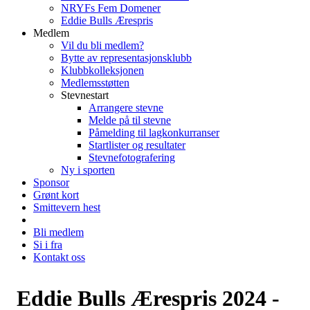
NRYFs Fem Domener
Eddie Bulls Ærespris
Medlem
Vil du bli medlem?
Bytte av representasjonsklubb
Klubbkolleksjonen
Medlemsstøtten
Stevnestart
Arrangere stevne
Melde på til stevne
Påmelding til lagkonkurranser
Startlister og resultater
Stevnefotografering
Ny i sporten
Sponsor
Grønt kort
Smittevern hest
Bli medlem
Si i fra
Kontakt oss
Eddie Bulls Ærespris 2024 -