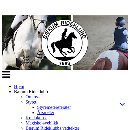
Veksle
navigasjon
Hjem
Bærum Rideklubb
Om oss
Styret
Styremøtereferater
Årsmøter
Kontakt oss
Magiske øyeblikk
Bærum Rideklubbs vedtekter