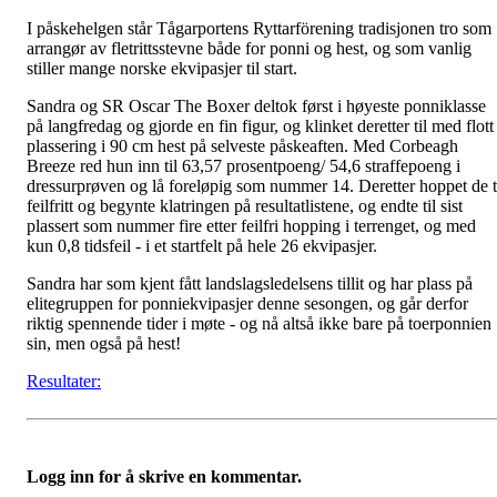
I påskehelgen står Tågarportens Ryttarförening tradisjonen tro som
arrangør av fletrittsstevne både for ponni og hest, og som vanlig
stiller mange norske ekvipasjer til start.
Sandra og SR Oscar The Boxer deltok først i høyeste ponniklasse
på langfredag og gjorde en fin figur, og klinket deretter til med flott
plassering i 90 cm hest på selveste påskeaften. Med Corbeagh
Breeze red hun inn til 63,57 prosentpoeng/ 54,6 straffepoeng i
dressurprøven og lå foreløpig som nummer 14. Deretter hoppet de 
feilfritt og begynte klatringen på resultatlistene, og endte til sist
plassert som nummer fire etter feilfri hopping i terrenget, og med
kun 0,8 tidsfeil - i et startfelt på hele 26 ekvipasjer.
Sandra har som kjent fått landslagsledelsens tillit og har plass på
elitegruppen for ponniekvipasjer denne sesongen, og går derfor
riktig spennende tider i møte - og nå altså ikke bare på toerponnien
sin, men også på hest!
Resultater:
Logg inn for å skrive en kommentar.