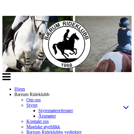
Veksle
navigasjon
Hjem
Bærum Rideklubb
Om oss
Styret
Styremøtereferater
Årsmøter
Kontakt oss
Magiske øyeblikk
Bærum Rideklubbs vedtekter