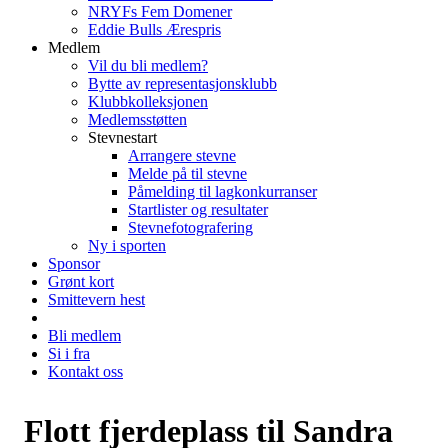
NRYFs Fem Domener
Eddie Bulls Ærespris
Medlem
Vil du bli medlem?
Bytte av representasjonsklubb
Klubbkolleksjonen
Medlemsstøtten
Stevnestart
Arrangere stevne
Melde på til stevne
Påmelding til lagkonkurranser
Startlister og resultater
Stevnefotografering
Ny i sporten
Sponsor
Grønt kort
Smittevern hest
Bli medlem
Si i fra
Kontakt oss
Flott fjerdeplass til Sandra