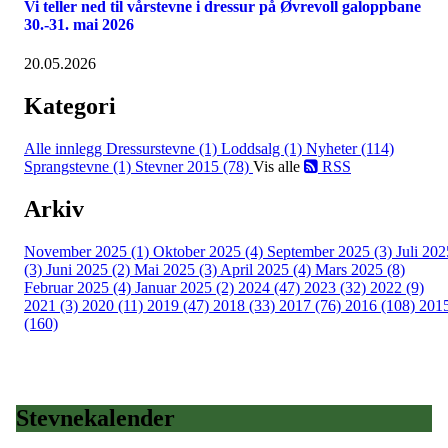
Vi teller ned til vårstevne i dressur på Øvrevoll galoppbane
30.-31. mai 2026
20.05.2026
Kategori
Alle innlegg
Dressurstevne (1)
Loddsalg (1)
Nyheter (114)
Sprangstevne (1)
Stevner 2015 (78)
Vis alle
RSS
Arkiv
November 2025 (1)
Oktober 2025 (4)
September 2025 (3)
Juli 202
(3)
Juni 2025 (2)
Mai 2025 (3)
April 2025 (4)
Mars 2025 (8)
Februar 2025 (4)
Januar 2025 (2)
2024 (47)
2023 (32)
2022 (9)
2021 (3)
2020 (11)
2019 (47)
2018 (33)
2017 (76)
2016 (108)
201
(160)
Stevnekalender