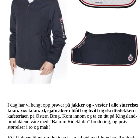
I dag har vi hengt opp prøver på
jakker og - vester i alle størrelse
f.o.m. xxs t.o.m. xl, sjabraker i blått og hvitt og skrittedekken
i
kafeteriaen på Østern Brug. Kom innom og ta en titt på Kingsland-
produktene våre med "Bærum Rideklubb" brodering, og prøv
størrelser i ro og mak!
Vi i klubben tilbyr produktene i samarbeid med June hos Paddock t