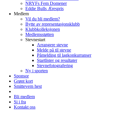
NRYFs Fem Domener
Eddie Bulls Ærespris
Medlem
Vil du bli medlem?
Bytte av representasjonsklubb
Klubbkolleksjonen
Medlemsstøtten
Stevnestart
Arrangere stevne
Melde på til stevne
Påmelding til lagkonkurranser
Startlister og resultater
Stevnefotografering
Ny i sporten
Sponsor
Grønt kort
Smittevern hest
Bli medlem
Si i fra
Kontakt oss