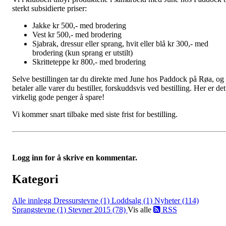
sterkt subsidierte priser:
Jakke kr 500,- med brodering
Vest kr 500,- med brodering
Sjabrak, dressur eller sprang, hvit eller blå kr 300,- med
brodering (kun sprang er utstilt)
Skritteteppe kr 800,- med brodering
Selve bestillingen tar du direkte med June hos Paddock på Røa, og
betaler alle varer du bestiller, forskuddsvis ved bestilling. Her er det
virkelig gode penger å spare!
Vi kommer snart tilbake med siste frist for bestilling.
Logg inn for å skrive en kommentar.
Kategori
Alle innlegg
Dressurstevne (1)
Loddsalg (1)
Nyheter (114)
Sprangstevne (1)
Stevner 2015 (78)
Vis alle
RSS