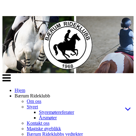
Veksle
navigasjon
Hjem
Bærum Rideklubb
Om oss
Styret
Styremøtereferater
Årsmøter
Kontakt oss
Magiske øyeblikk
Bærum Rideklubbs vedtekter