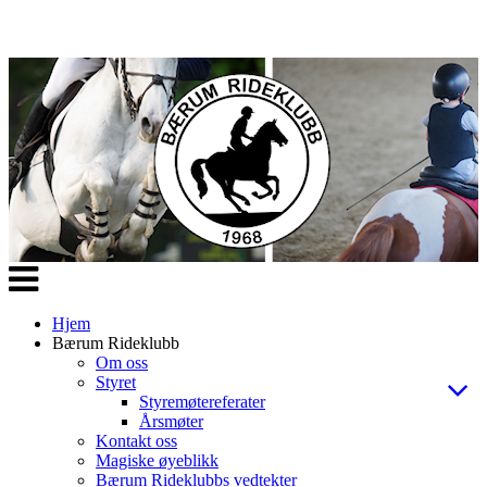
Veksle
navigasjon
Hjem
Bærum Rideklubb
Om oss
Styret
Styremøtereferater
Årsmøter
Kontakt oss
Magiske øyeblikk
Bærum Rideklubbs vedtekter