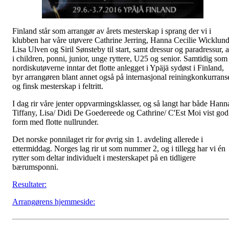
Finland står som arrangør av årets mesterskap i sprang der vi i
klubben har våre utøvere Cathrine Jerring, Hanna Cecilie Wicklund
Lisa Ulven og Siril Sønsteby til start, samt dressur og paradressur, a
i children, ponni, junior, unge ryttere, U25 og senior. Samtidig som
nordiskutøverne inntar det flotte anlegget i Ypäjä sydøst i Finland,
byr arrangøren blant annet også på internasjonal reiningkonkurrans
og finsk mesterskap i feltritt.
I dag rir våre jenter oppvarmingsklasser, og så langt har både Hann
Tiffany, Lisa/ Didi De Goedereede og Cathrine/ C'Est Moi vist god
form med flotte nullrunder.
Det norske ponnilaget rir for øvrig sin 1. avdeling allerede i
ettermiddag. Norges lag rir ut som nummer 2, og i tillegg har vi én
rytter som deltar individuelt i mesterskapet på en tidligere
bærumsponni.
Resultater:
Arrangørens hjemmeside: