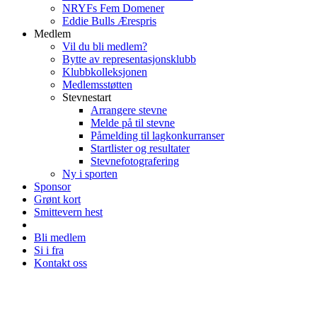
NRYFs Fem Domener
Eddie Bulls Ærespris
Medlem
Vil du bli medlem?
Bytte av representasjonsklubb
Klubbkolleksjonen
Medlemsstøtten
Stevnestart
Arrangere stevne
Melde på til stevne
Påmelding til lagkonkurranser
Startlister og resultater
Stevnefotografering
Ny i sporten
Sponsor
Grønt kort
Smittevern hest
Bli medlem
Si i fra
Kontakt oss