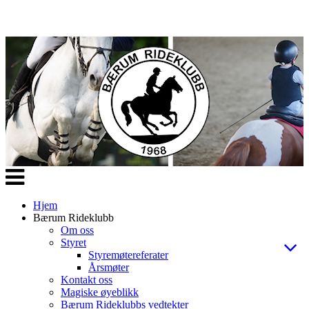
Veksle
navigasjon
Hjem
Bærum Rideklubb
Om oss
Styret
Styremøtereferater
Årsmøter
Kontakt oss
Magiske øyeblikk
Bærum Rideklubbs vedtekter