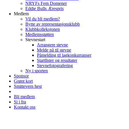
NRYFs Fem Domener
Eddie Bulls Ærespris
Medlem
Vil du bli medlem?
Bytte av representasjonsklubb
Klubbkolleksjonen
Medlemsstøtten
Stevnestart
Arrangere stevne
Melde på til stevne
Påmelding til lagkonkurranser
Startlister og resultater
Stevnefotografering
Ny i sporten
Sponsor
Grønt kort
Smittevern hest
Bli medlem
Si i fra
Kontakt oss