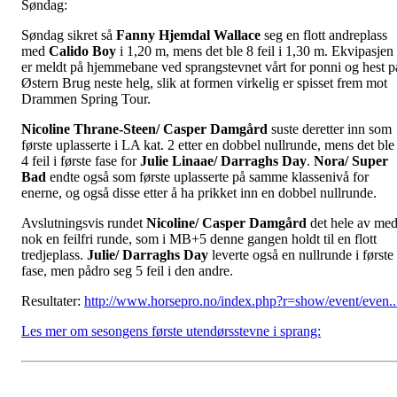
Søndag:
Søndag sikret så
Fanny Hjemdal Wallace
seg en flott andreplass
med
Calido Boy
i 1,20 m, mens det ble 8 feil i 1,30 m. Ekvipasjen
er meldt på hjemmebane ved sprangstevnet vårt for ponni og hest p
Østern Brug neste helg, slik at formen virkelig er spisset frem mot
Drammen Spring Tour.
Nicoline Thrane-Steen/ Casper Damgård
suste deretter inn som
første uplasserte i LA kat. 2 etter en dobbel nullrunde, mens det ble
4 feil i første fase for
Julie Linaae/ Darraghs Day
.
Nora/ Super
Bad
endte også som første uplasserte på samme klassenivå for
enerne, og også disse etter å ha prikket inn en dobbel nullrunde.
Avslutningsvis rundet
Nicoline/ Casper Damgård
det hele av me
nok en feilfri runde, som i MB+5 denne gangen holdt til en flott
tredjeplass.
Julie/ Darraghs Day
leverte også en nullrunde i første
fase, men pådro seg 5 feil i den andre.
Resultater:
http://www.horsepro.no/index.php?r=show/event/even..
Les mer om sesongens første utendørsstevne i sprang: