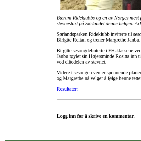
Bærum Rideklubbs og en av Norges mest prof
stevnestart på Sørlandet denne helgen. Ark
Sørlandsparken Rideklubb inviterte til ses
Birigtte Reitan og trener Margrethe Janbu
Birgitte sesongdebuterte i FH-klassene ve
Janbu tøylet sin Højersminde Rositta inn t
ved elitedelen av stevnet.
Videre i sesongen venter spennende planer 
og Margrethe nå velger å følge henne tettere
Resultater:
Logg inn for å skrive en kommentar.