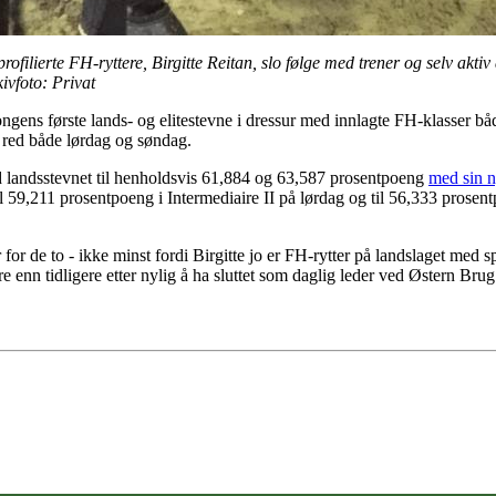
ilierte FH-ryttere, Birgitte Reitan, slo følge med trener og selv aktiv 
ivfoto: Privat
ongens første lands- og elitestevne i dressur med innlagte FH-klasser b
, red både lørdag og søndag.
d landsstevnet til henholdsvis 61,884 og 63,587 prosentpoeng
med sin n
il 59,211 prosentpoeng i Intermediaire II på lørdag og til 56,333 prose
for de to - ikke minst fordi Birgitte jo er FH-rytter på landslaget med
 enn tidligere etter nylig å ha sluttet som daglig leder ved Østern Brug - 