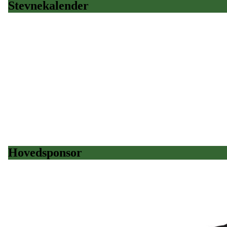
Stevnekalender
Hovedsponsor