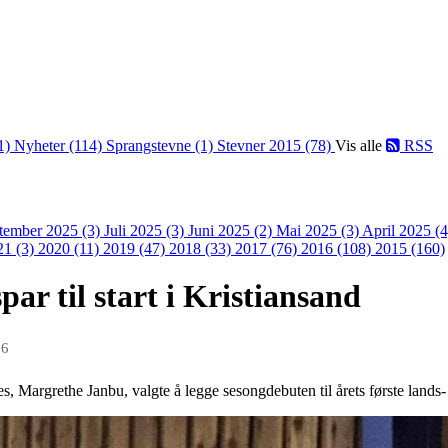
1)
Nyheter (114)
Sprangstevne (1)
Stevner 2015 (78)
Vis alle
RSS
tember 2025 (3)
Juli 2025 (3)
Juni 2025 (2)
Mai 2025 (3)
April 2025 (
21 (3)
2020 (11)
2019 (47)
2018 (33)
2017 (76)
2016 (108)
2015 (160)
r til start i Kristiansand
16
s, Margrethe Janbu, valgte å legge sesongdebuten til årets første lands- 