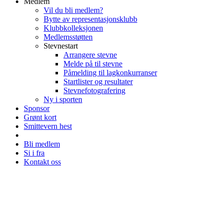
Medlem
Vil du bli medlem?
Bytte av representasjonsklubb
Klubbkolleksjonen
Medlemsstøtten
Stevnestart
Arrangere stevne
Melde på til stevne
Påmelding til lagkonkurranser
Startlister og resultater
Stevnefotografering
Ny i sporten
Sponsor
Grønt kort
Smittevern hest
Bli medlem
Si i fra
Kontakt oss