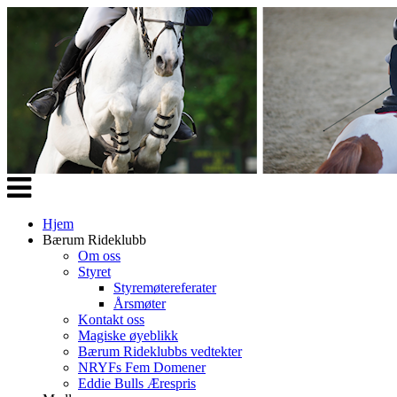
Veksle
navigasjon
Hjem
Bærum Rideklubb
Om oss
Styret
Styremøtereferater
Årsmøter
Kontakt oss
Magiske øyeblikk
Bærum Rideklubbs vedtekter
NRYFs Fem Domener
Eddie Bulls Ærespris