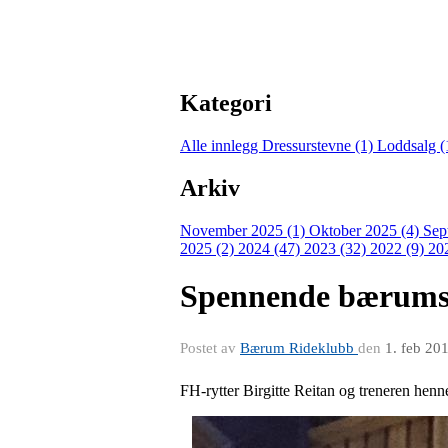
Kategori
Alle innlegg
Dressurstevne (1)
Loddsalg (
Arkiv
November 2025 (1)
Oktober 2025 (4)
Sep
2025 (2)
2024 (47)
2023 (32)
2022 (9)
20
Spennende bærumspa
Postet av
Bærum Rideklubb
den
1. feb 20
FH-rytter Birgitte Reitan og treneren henne