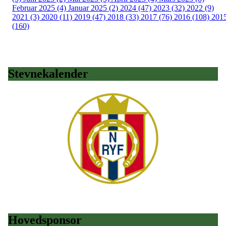
Februar 2025 (4)
Januar 2025 (2)
2024 (47)
2023 (32)
2022 (9)
2021 (3)
2020 (11)
2019 (47)
2018 (33)
2017 (76)
2016 (108)
201
(160)
Stevnekalender
Hovedsponsor