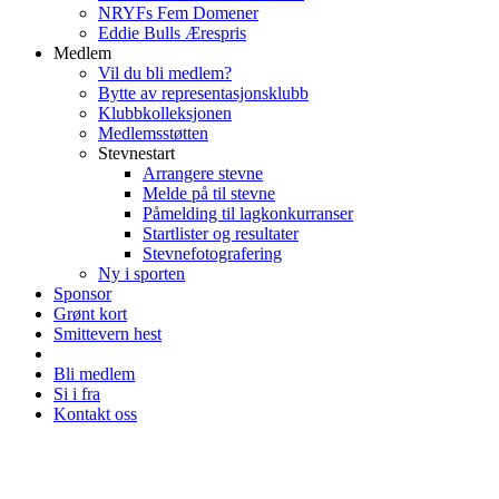
NRYFs Fem Domener
Eddie Bulls Ærespris
Medlem
Vil du bli medlem?
Bytte av representasjonsklubb
Klubbkolleksjonen
Medlemsstøtten
Stevnestart
Arrangere stevne
Melde på til stevne
Påmelding til lagkonkurranser
Startlister og resultater
Stevnefotografering
Ny i sporten
Sponsor
Grønt kort
Smittevern hest
Bli medlem
Si i fra
Kontakt oss