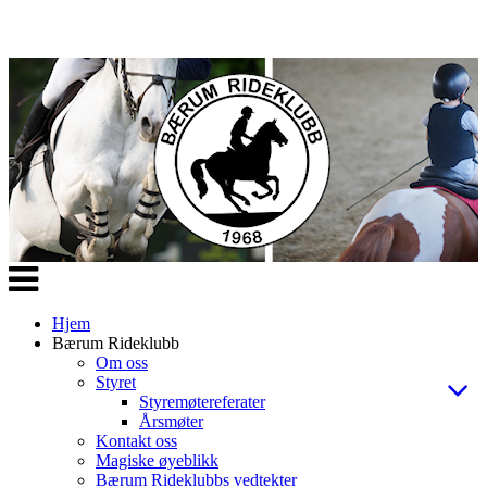
Veksle
navigasjon
Hjem
Bærum Rideklubb
Om oss
Styret
Styremøtereferater
Årsmøter
Kontakt oss
Magiske øyeblikk
Bærum Rideklubbs vedtekter