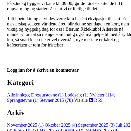
På søndag bygger vi bane kl. 09:00, gir de første startende tid til
oppvarming og starter så snart vi er ferdige til det!
Tatt i betraktning at vi dessverre kun har 26 ekvipasjer til start på
mesterskapsdagen vår dette året, blir denne søndagen en kort, men
viktig og hyggelig dag for oss i Bærum Rideklubb! Allerede nå
minner vi om at så mange som mulig også må hjelpe til med å rydd
inn, så snart klassene er vel overstått, nye mestere er kåret og
kafeteriaen er tom for fristelser
Logg inn for å skrive en kommentar.
Kategori
Alle innlegg
Dressurstevne (1)
Loddsalg (1)
Nyheter (114)
Sprangstevne (1)
Stevner 2015 (78)
Vis alle
RSS
Arkiv
November 2025 (1)
Oktober 2025 (4)
September 2025 (3)
Juli 202
(3)
Juni 2025 (2)
Mai 2025 (3)
April 2025 (4)
Mars 2025 (8)