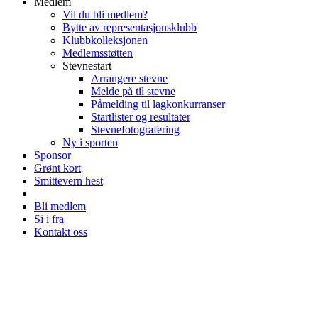
Medlem
Vil du bli medlem?
Bytte av representasjonsklubb
Klubbkolleksjonen
Medlemsstøtten
Stevnestart
Arrangere stevne
Melde på til stevne
Påmelding til lagkonkurranser
Startlister og resultater
Stevnefotografering
Ny i sporten
Sponsor
Grønt kort
Smittevern hest
Bli medlem
Si i fra
Kontakt oss