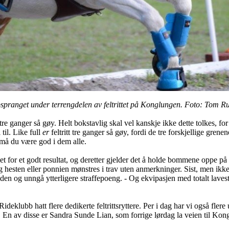
pranget under terrengdelen av feltrittet på Konglungen. Foto: Tom R
 er tre ganger så gøy. Helt bokstavlig skal vel kanskje ikke dette tolkes, fo
til. Like full
er
feltritt tre ganger så gøy, fordi de tre forskjellige gren
 må du være god i dem alle.
t for et godt resultat, og deretter gjelder det å holde bommene oppe på
 hesten eller ponnien mønstres i trav uten anmerkninger. Sist, men ikke 
iden og unngå ytterligere straffepoeng. - Og ekvipasjen med totalt lavest st
klubb hatt flere dedikerte feltrittsryttere. Per i dag har vi også flere u
g. En av disse er Sandra Sunde Lian, som forrige lørdag la veien til 