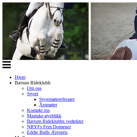
Veksle
navigasjon
Hjem
Bærum Rideklubb
Om oss
Styret
Styremøtereferater
Årsmøter
Kontakt oss
Magiske øyeblikk
Bærum Rideklubbs vedtekter
NRYFs Fem Domener
Eddie Bulls Ærespris