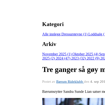
Kategori
Alle innlegg
Dressurstevne (1)
Loddsalg (
Arkiv
November 2025 (1)
Oktober 2025 (4)
Sep
2025 (2)
2024 (47)
2023 (32)
2022 (9)
20
Tre ganger så gøy m
Postet av
Bærum Rideklubb
den
4. sep 20
Bærumsrytter Sandra Sunde Lian satser mest