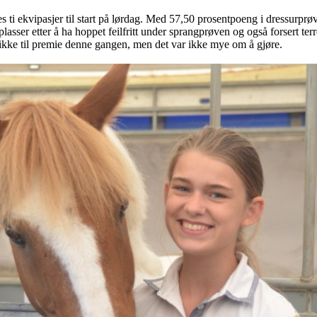
 ti ekvipasjer til start på lørdag. Med 57,50 prosentpoeng i dressurprøv
asser etter å ha hoppet feilfritt under sprangprøven og også forsert ter
dt ikke til premie denne gangen, men det var ikke mye om å gjøre.