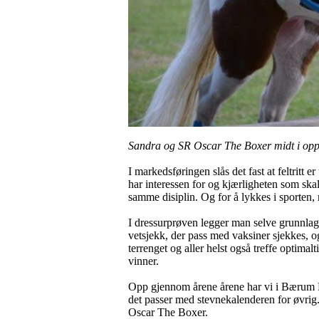
Sandra og SR Oscar The Boxer midt i opps
I markedsføringen
slås det fast at feltritt
har interessen for og kjærligheten som skal 
samme disiplin. Og for å lykkes i sporten,
I dressurprøven legger man selve grunnlage
vetsjekk, der pass med vaksiner sjekkes, og
terrenget og aller helst også treffe optimalt
vinner.
Opp gjennom årene årene har vi i Bærum Ride
det passer med stevnekalenderen for øvri
Oscar The Boxer.