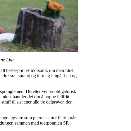
une Lian
r all hestesport
er
morsomt, om man først
ene dressur, sprang og terreng inngår i en og
 sprangbanen. Deretter venter obligatorisk
minst handler det om å hoppe feilfritt i
raff til sist etter alle tre delprøver, den
nge utøvere som gjerne starter feltritt når
Konglungen sammen med toerponnien SR