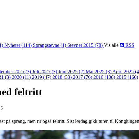
1)
Nyheter (114)
Sprangstevne (1)
Stevner 2015 (78)
Vis alle
RSS
tember 2025 (3)
Juli 2025 (3)
Juni 2025 (2)
Mai 2025 (3)
April 2025 (
21 (3)
2020 (11)
2019 (47)
2018 (33)
2017 (76)
2016 (108)
2015 (160)
ed feltritt
15
 på sprang, men rir også feltritt. Sist lørdag gikk turen til Konglungen