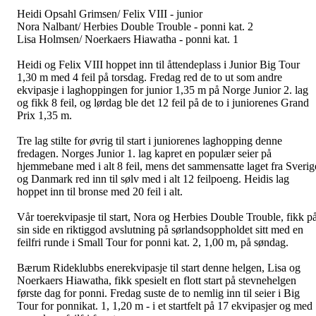
Heidi Opsahl Grimsen/ Felix VIII - junior
Nora Nalbant/ Herbies Double Trouble - ponni kat. 2
Lisa Holmsen/ Noerkaers Hiawatha - ponni kat. 1
Heidi og Felix VIII hoppet inn til åttendeplass i Junior Big Tour
1,30 m med 4 feil på torsdag. Fredag red de to ut som andre
ekvipasje i laghoppingen for junior 1,35 m på Norge Junior 2. lag
og fikk 8 feil, og lørdag ble det 12 feil på de to i juniorenes Grand
Prix 1,35 m.
Tre lag stilte for øvrig til start i juniorenes laghopping denne
fredagen. Norges Junior 1. lag kapret en populær seier på
hjemmebane med i alt 8 feil, mens det sammensatte laget fra Sverig
og Danmark red inn til sølv med i alt 12 feilpoeng. Heidis lag
hoppet inn til bronse med 20 feil i alt.
Vår toerekvipasje til start, Nora og Herbies Double Trouble, fikk p
sin side en riktiggod avslutning på sørlandsoppholdet sitt med en
feilfri runde i Small Tour for ponni kat. 2, 1,00 m, på søndag.
Bærum Rideklubbs enerekvipasje til start denne helgen, Lisa og
Noerkaers Hiawatha, fikk spesielt en flott start på stevnehelgen
første dag for ponni. Fredag suste de to nemlig inn til seier i Big
Tour for ponnikat. 1, 1,20 m - i et startfelt på 17 ekvipasjer og med