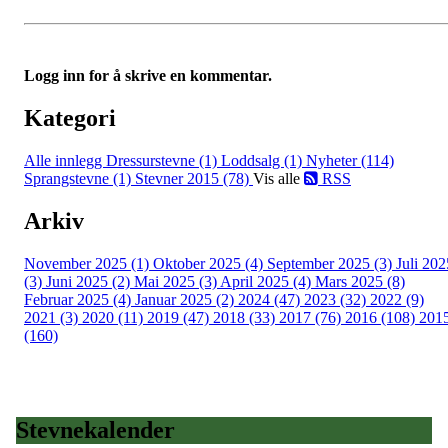
Logg inn for å skrive en kommentar.
Kategori
Alle innlegg
Dressurstevne (1)
Loddsalg (1)
Nyheter (114)
Sprangstevne (1)
Stevner 2015 (78)
Vis alle
RSS
Arkiv
November 2025 (1)
Oktober 2025 (4)
September 2025 (3)
Juli 202
(3)
Juni 2025 (2)
Mai 2025 (3)
April 2025 (4)
Mars 2025 (8)
Februar 2025 (4)
Januar 2025 (2)
2024 (47)
2023 (32)
2022 (9)
2021 (3)
2020 (11)
2019 (47)
2018 (33)
2017 (76)
2016 (108)
201
(160)
Stevnekalender