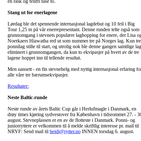
en rask og feilfri fase to.
Stang ut for enerlagene
Lørdag ble det spennende internasjonal lagdebut og 10 feil i Big
Tour 1,25 m på vår enerrepresentant. Denne runden telte også som
grunnomgang i stevnets populære laghopping for enere, der Lisa o
Noerkaers Hiawatha red ut som nummer tre på Norges lag. Kun tre
ponnilag stilte til start, og utrolig nok ble denne gangen samtlige la
eliminert i grunnomgangen, da kun to ekvipasjer på hvert av de tre
lagene hoppet inn til tellende resultat.
Men uansett - en fin stevnehelg med nyttig internasjonal erfaring fo
alle våre tre bærumsekvipasjer.
Resultater:
Neste Baltic-runde
Neste runde av årets Baltic Cup går i Herlufmagle i Danmark, en
drøy times kjøring sydvestover fra København i tidsrommet 27. - 3
august. Stevneplassen er en av de flotteste i Danmark. Ponni- og
juniorryttere er velkommen til å melde skriftlig interesse pr. mail til
NRYF: Send mail til
heidi@rytter.no
INNEN torsdag 6. august.