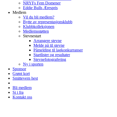
NRYFs Fem Domener
Eddie Bulls Ærespris
Medlem
Vil du bli medlem?
Bytte av representasjonsklubb
Klubbkolleksjonen
Medlemsstøtten
Stevnestart
Arrangere stevne
Melde på til stevne
Påmelding til lagkonkurranser
Startlister og resultater
Stevnefotografering
Ny i sporten
Sponsor
Grønt kort
Smittevern hest
Bli medlem
Si i fra
Kontakt oss