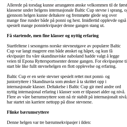
Allerede på torsdag kunne arrangøren ønske velkommen til de førs
klassene under helgens internasjonale Baltic Cup stevne i sprang, o
gjennom helgen kunne deltakere og fremmøtte glede seg over
mange fine runder både på ponni og hest. Imidlertid opplevde også
spesielt mange ponniekvipasjer denne gangen stang ut.
Få startende, men fine klasser
og nyttig erfaring
Startfeltene i sesongens norske stevneutgave av populære Baltic
Cup var langt magrere enn både ønsket og håpet, og kun få
ekvipasjer fra våre skandinaviske naboland hadde valgt å legge
veien til Epona Ryttersportssenter denne gangen. For ekvipasjene ti
start ble like fullt stevnehelgen en flott opplevelse og erfaring.
Baltic Cup er en serie stevner spesielt rettet mot ponni- og
juniorryttere i Skandinavia som ønsker å ta skrittet opp i
internasjonale klasser. Deltakelse i Baltic Cup gir med andre ord
nyttig internasjonal erfaring i klasser som er tilpasset alder og nivå.
Flere av våre bærumsryttere som nå rir stabilt på internasjonalt nivå
har startet sin karriere nettopp på disse stevnene.
Flinke bærumsryttere
Denne helgen var tre bærumsekvipasjer i ilden: