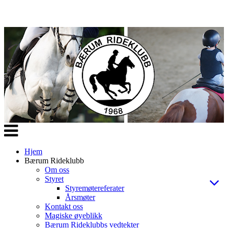
Veksle
navigasjon
Hjem
Bærum Rideklubb
Om oss
Styret
Styremøtereferater
Årsmøter
Kontakt oss
Magiske øyeblikk
Bærum Rideklubbs vedtekter