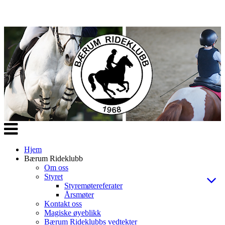
Veksle
navigasjon
Hjem
Bærum Rideklubb
Om oss
Styret
Styremøtereferater
Årsmøter
Kontakt oss
Magiske øyeblikk
Bærum Rideklubbs vedtekter