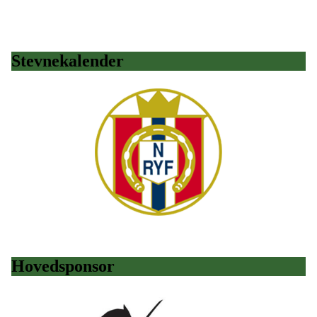
Stevnekalender
Hovedsponsor