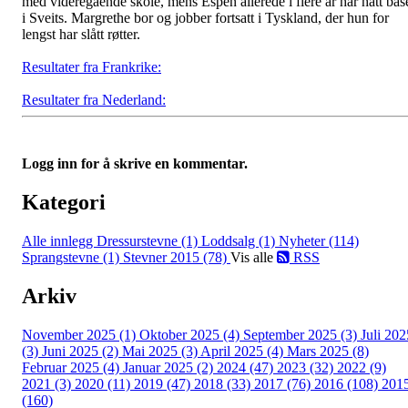
med videregående skole, mens Espen allerede i flere år har hatt bas
i Sveits. Margrethe bor og jobber fortsatt i Tyskland, der hun for
lengst har slått røtter.
Resultater fra Frankrike:
Resultater fra Nederland:
Logg inn for å skrive en kommentar.
Kategori
Alle innlegg
Dressurstevne (1)
Loddsalg (1)
Nyheter (114)
Sprangstevne (1)
Stevner 2015 (78)
Vis alle
RSS
Arkiv
November 2025 (1)
Oktober 2025 (4)
September 2025 (3)
Juli 202
(3)
Juni 2025 (2)
Mai 2025 (3)
April 2025 (4)
Mars 2025 (8)
Februar 2025 (4)
Januar 2025 (2)
2024 (47)
2023 (32)
2022 (9)
2021 (3)
2020 (11)
2019 (47)
2018 (33)
2017 (76)
2016 (108)
201
(160)