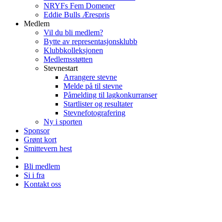
NRYFs Fem Domener
Eddie Bulls Ærespris
Medlem
Vil du bli medlem?
Bytte av representasjonsklubb
Klubbkolleksjonen
Medlemsstøtten
Stevnestart
Arrangere stevne
Melde på til stevne
Påmelding til lagkonkurranser
Startlister og resultater
Stevnefotografering
Ny i sporten
Sponsor
Grønt kort
Smittevern hest
Bli medlem
Si i fra
Kontakt oss