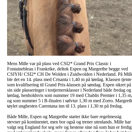
Mens Mille var på plass ved CSI2* Grand Prix Classic i
Fontainebleau i Frankrike, deltok Espen og Margrethe begge ved
CSIYH/ CSI2* CH De Wolden i Zuidwolden i Nederland. På Mill
ble det en 14. plass med Crisanta i 1,40 m på lørdag. Klassen tjente
som kvalifisering til Grand Prix-klassen på søndag. Espen sikret på
sin side plasseringer i tostjernersklasser i Nederland både fredag og
lørdag, henholdsvis som nummer 19 med Chablis Premier i 1,35 m
og som nummer 5 i B-finalen i sølvtur 1,30 m med Zorro. Margret
tøylet unghesten Carentana inn til 13. plass i 1,30 m på fredag.
Både Mille, Espen og Margrethe starter ikke bare regelmessig
stevner på kontinentet, men bor også og trener utenlands. Mille har
valgt seg England for seg selv og hestene sine nå som hun er ferdig