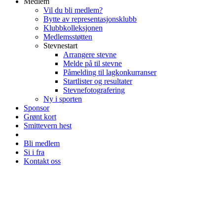
Medlem
Vil du bli medlem?
Bytte av representasjonsklubb
Klubbkolleksjonen
Medlemsstøtten
Stevnestart
Arrangere stevne
Melde på til stevne
Påmelding til lagkonkurranser
Startlister og resultater
Stevnefotografering
Ny i sporten
Sponsor
Grønt kort
Smittevern hest
Bli medlem
Si i fra
Kontakt oss