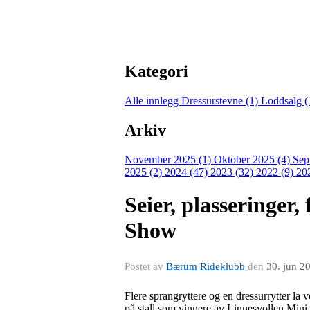
Kategori
Alle innlegg
Dressurstevne (1)
Loddsalg (
Arkiv
November 2025 (1)
Oktober 2025 (4)
Sep
2025 (2)
2024 (47)
2023 (32)
2022 (9)
20
Seier, plasseringer
Show
Postet av
Bærum Rideklubb
den
30. jun 2
Flere sprangryttere og en dressurrytter la
på stall som vinnere av Linnesvollen Mini 