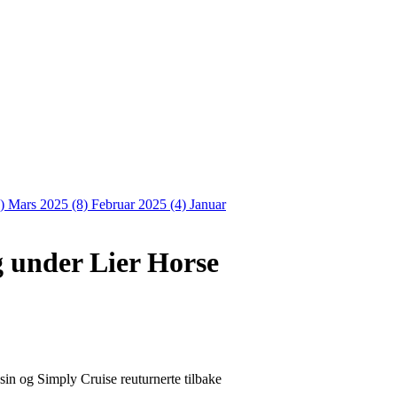
4)
Mars 2025 (8)
Februar 2025 (4)
Januar
g under Lier Horse
sin og Simply Cruise reuturnerte tilbake