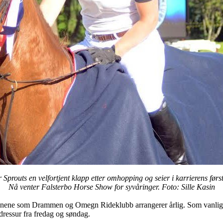
 Sprouts en velfortjent klapp etter omhopping og seier i karrierens førs
Nå venter Falsterbo Horse Show for syvåringer. Foto: Sille Kasin
evnene som Drammen og Omegn Rideklubb arrangerer årlig. Som vanlig ble
 dressur fra fredag og søndag.