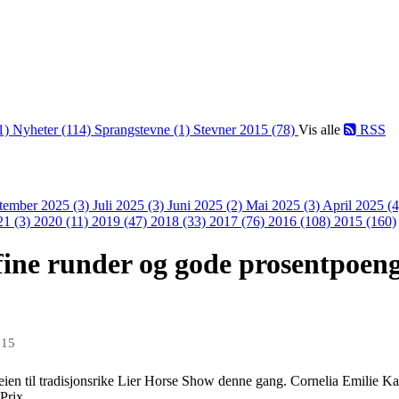
1)
Nyheter (114)
Sprangstevne (1)
Stevner 2015 (78)
Vis alle
RSS
tember 2025 (3)
Juli 2025 (3)
Juni 2025 (2)
Mai 2025 (3)
April 2025 (
21 (3)
2020 (11)
2019 (47)
2018 (33)
2017 (76)
2016 (108)
2015 (160)
, fine runder og gode prosentpoen
015
 veien til tradisjonsrike Lier Horse Show denne gang. Cornelia Emilie Ka
Prix.