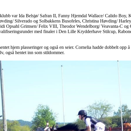
lubb var Ida Belsjø/ Safran II, Fanny Hjemdal Wallace/ Calido Boy, 
vding/ Silverado og Solbakkens Busofeles, Christina Høvding/ Harl
i Opsahl Grimsen/ Felix VIII, Theodor Wendelborg/ Veavanta-C og Co
i kvalifiseringsrunder med finaler i Den Lille Krydderhave Stilcup, Ra
hentet hjem plasseringer og også en seier. Cornelia hadde dobbelt opp å
 selv, også hentet inn som stildommer.