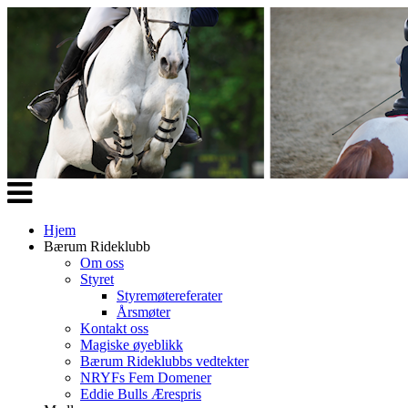
Veksle
navigasjon
Hjem
Bærum Rideklubb
Om oss
Styret
Styremøtereferater
Årsmøter
Kontakt oss
Magiske øyeblikk
Bærum Rideklubbs vedtekter
NRYFs Fem Domener
Eddie Bulls Ærespris