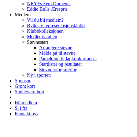
NRYFs Fem Domener
Eddie Bulls Ærespris
Medlem
Vil du bli medlem?
Bytte av representasjonsklubb
Klubbkolleksjonen
Medlemsstøtten
Stevnestart
Arrangere stevne
Melde på til stevne
Påmelding til lagkonkurranser
Startlister og resultater
Stevnefotografering
Ny i sporten
Sponsor
Grønt kort
Smittevern hest
Bli medlem
Si i fra
Kontakt oss