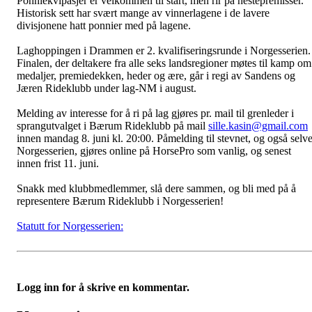
Ponniekvipasjer er velkommen til start, men rir på hestepremisser.
Historisk sett har svært mange av vinnerlagene i de lavere
divisjonene hatt ponnier med på lagene.
Laghoppingen i Drammen er 2. kvalifiseringsrunde i Norgesserien.
Finalen, der deltakere fra alle seks landsregioner møtes til kamp om
medaljer, premiedekken, heder og ære, går i regi av Sandens og
Jæren Rideklubb under lag-NM i august.
Melding av interesse for å ri på lag gjøres pr. mail til grenleder i
sprangutvalget i Bærum Rideklubb på mail
sille.kasin@gmail.com
innen mandag 8. juni kl. 20:00. Påmelding til stevnet, og også selv
Norgesserien, gjøres online på HorsePro som vanlig, og senest
innen frist 11. juni.
Snakk med klubbmedlemmer, slå dere sammen, og bli med på å
representere Bærum Rideklubb i Norgesserien!
Statutt for Norgesserien:
Logg inn for å skrive en kommentar.