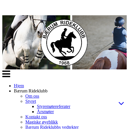
Veksle
navigasjon
Hjem
Bærum Rideklubb
Om oss
Styret
Styremøtereferater
Årsmøter
Kontakt oss
Magiske øyeblikk
Bærum Rideklubbs vedtekter