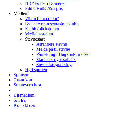
NRYFs Fem Domener
Eddie Bulls Ærespris
Medlem
Vil du bli medlem?
Bytte av representasjonsklubb
Klubbkolleksjonen
Medlemsstøtten
Stevnestart
Arrangere stevne
Melde på til stevne
Påmelding til lagkonkurranser
Startlister og resultater
Stevnefotografering
Ny i sporten
Sponsor
Grønt kort
Smittevern hest
Bli medlem
Si i fra
Kontakt oss