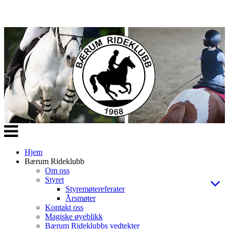
Veksle
navigasjon
Hjem
Bærum Rideklubb
Om oss
Styret
Styremøtereferater
Årsmøter
Kontakt oss
Magiske øyeblikk
Bærum Rideklubbs vedtekter