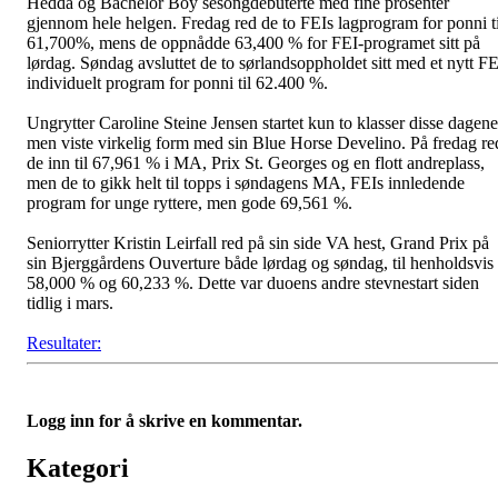
Hedda og Bachelor Boy sesongdebuterte med fine prosenter
gjennom hele helgen. Fredag red de to FEIs lagprogram for ponni ti
61,700%, mens de oppnådde 63,400 % for FEI-programet sitt på
lørdag. Søndag avsluttet de to sørlandsoppholdet sitt med et nytt FE
individuelt program for ponni til 62.400 %.
Ungrytter Caroline Steine Jensen startet kun to klasser disse dagene
men viste virkelig form med sin Blue Horse Develino. På fredag re
de inn til 67,961 % i MA, Prix St. Georges og en flott andreplass,
men de to gikk helt til topps i søndagens MA, FEIs innledende
program for unge ryttere, men gode 69,561 %.
Seniorrytter Kristin Leirfall red på sin side VA hest, Grand Prix på
sin Bjerggårdens Ouverture både lørdag og søndag, til henholdsvis
58,000 % og 60,233 %. Dette var duoens andre stevnestart siden
tidlig i mars.
Resultater:
Logg inn for å skrive en kommentar.
Kategori