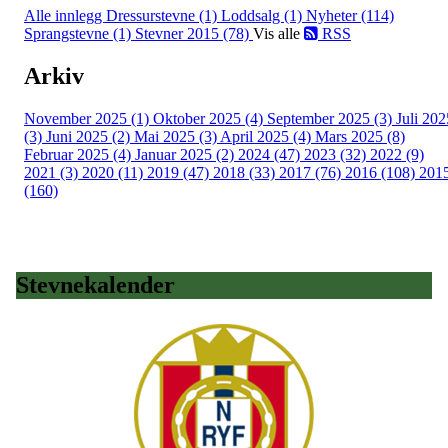
Alle innlegg
Dressurstevne (1)
Loddsalg (1)
Nyheter (114)
Sprangstevne (1)
Stevner 2015 (78)
Vis alle
RSS
Arkiv
November 2025 (1)
Oktober 2025 (4)
September 2025 (3)
Juli 202
(3)
Juni 2025 (2)
Mai 2025 (3)
April 2025 (4)
Mars 2025 (8)
Februar 2025 (4)
Januar 2025 (2)
2024 (47)
2023 (32)
2022 (9)
2021 (3)
2020 (11)
2019 (47)
2018 (33)
2017 (76)
2016 (108)
201
(160)
Stevnekalender