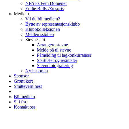
NRYFs Fem Domener
Eddie Bulls Ærespris
Medlem
Vil du bli medlem?
Bytte av representasjonsklubb
Klubbkolleksjonen
Medlemsstøtten
Stevnestart
Arrangere stevne
Melde på til stevne
Påmelding til lagkonkurranser
Startlister og resultater
Stevnefotografering
Ny i sporten
Sponsor
Grønt kort
Smittevern hest
Bli medlem
Si i fra
Kontakt oss