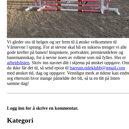
Vi gleder oss til helgen og ser frem til å ønske velkommen til
Vårstevne i sprang. For at stevne skal bli en suksess trenger vi alle
gode krefter på banen! Innpiskere, portvakter, premieutdelere og
banemannskap, for å nevne noen av rollene som må fylles. Her er
arbeidslisten
. Skriv inn navnet ditt i skjema på ønsket oppgave. Om
du ikke får det til, så send epost til
baerum.rideklubb@gmail.com
med ønsket tid, dag og oppgave. Vennligst merk at tidene kan endr
seg ettersom hvor mange påmeldte det bli, så ta en titt på listen
samme dag!
Logg inn for å skrive en kommentar.
Kategori