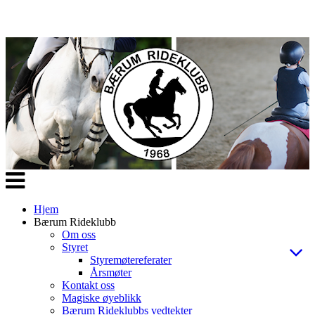
Veksle
navigasjon
Hjem
Bærum Rideklubb
Om oss
Styret
Styremøtereferater
Årsmøter
Kontakt oss
Magiske øyeblikk
Bærum Rideklubbs vedtekter