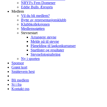
NRYFs Fem Domener
Eddie Bulls Ærespris
Medlem
Vil du bli medlem?
Bytte av representasjonsklubb
Klubbkolleksjonen
Medlemsstøtten
Stevnestart
Arrangere stevne
Melde på til stevne
Påmelding til lagkonkurranser
Startlister og resultater
Stevnefotografering
Ny i sporten
Sponsor
Grønt kort
Smittevern hest
Bli medlem
Si i fra
Kontakt oss