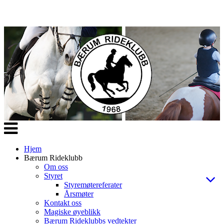
Veksle
navigasjon
Hjem
Bærum Rideklubb
Om oss
Styret
Styremøtereferater
Årsmøter
Kontakt oss
Magiske øyeblikk
Bærum Rideklubbs vedtekter