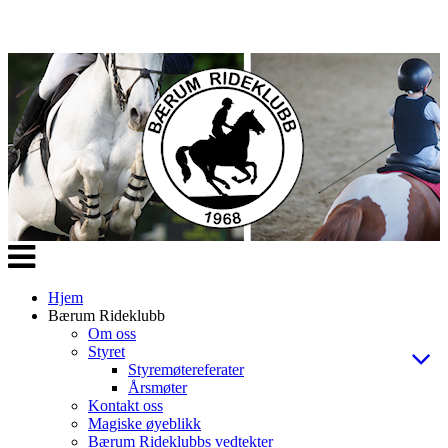
Veksle
navigasjon
Hjem
Bærum Rideklubb
Om oss
Styret
Styremøtereferater
Årsmøter
Kontakt oss
Magiske øyeblikk
Bærum Rideklubbs vedtekter