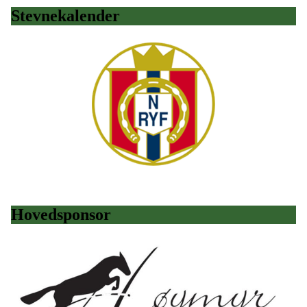
Stevnekalender
Hovedsponsor