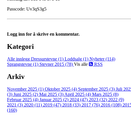
Passcode: Uv3qS3g5
Logg inn for å skrive en kommentar.
Kategori
Alle innlegg
Dressurstevne (1)
Loddsalg (1)
Nyheter (114)
Sprangstevne (1)
Stevner 2015 (78)
Vis alle
RSS
Arkiv
November 2025 (1)
Oktober 2025 (4)
September 2025 (3)
Juli 202
(3)
Juni 2025 (2)
Mai 2025 (3)
April 2025 (4)
Mars 2025 (8)
Februar 2025 (4)
Januar 2025 (2)
2024 (47)
2023 (32)
2022 (9)
2021 (3)
2020 (11)
2019 (47)
2018 (33)
2017 (76)
2016 (108)
201
(160)