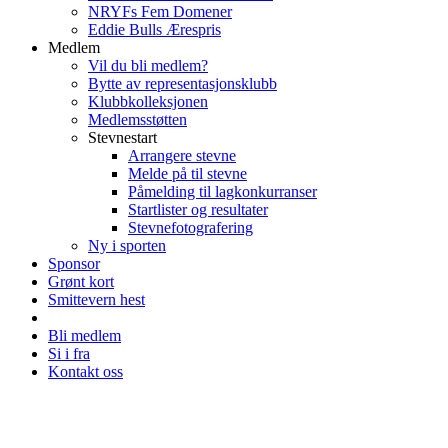
NRYFs Fem Domener
Eddie Bulls Ærespris
Medlem
Vil du bli medlem?
Bytte av representasjonsklubb
Klubbkolleksjonen
Medlemsstøtten
Stevnestart
Arrangere stevne
Melde på til stevne
Påmelding til lagkonkurranser
Startlister og resultater
Stevnefotografering
Ny i sporten
Sponsor
Grønt kort
Smittevern hest
Bli medlem
Si i fra
Kontakt oss