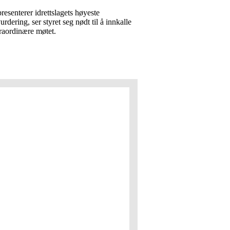
resenterer idrettslagets høyeste
dering, ser styret seg nødt til å innkalle
traordinære møtet.