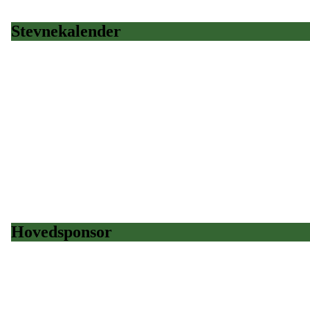
Stevnekalender
Hovedsponsor