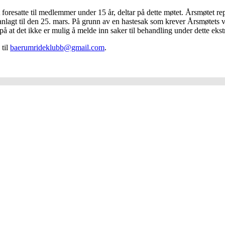
foresatte til medlemmer under 15 år, deltar på dette møtet. Årsmøtet rep
lagt til den 25. mars. På grunn av en hastesak som krever Årsmøtets vur
 at det ikke er mulig å melde inn saker til behandling under dette eks
 til
baerumrideklubb@gmail.com
.