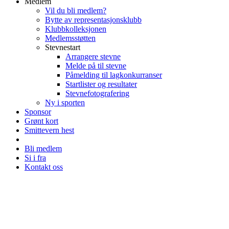
Medlem
Vil du bli medlem?
Bytte av representasjonsklubb
Klubbkolleksjonen
Medlemsstøtten
Stevnestart
Arrangere stevne
Melde på til stevne
Påmelding til lagkonkurranser
Startlister og resultater
Stevnefotografering
Ny i sporten
Sponsor
Grønt kort
Smittevern hest
Bli medlem
Si i fra
Kontakt oss