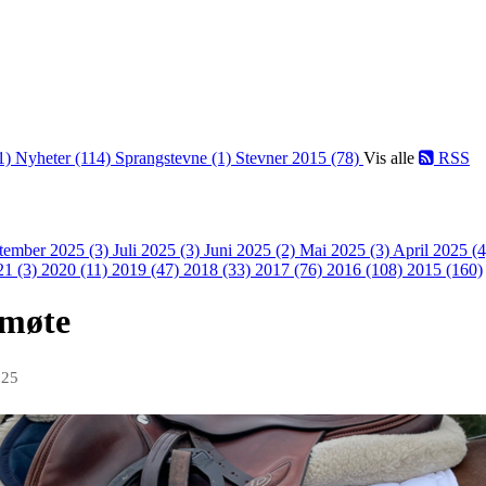
1)
Nyheter (114)
Sprangstevne (1)
Stevner 2015 (78)
Vis alle
RSS
tember 2025 (3)
Juli 2025 (3)
Juni 2025 (2)
Mai 2025 (3)
April 2025 (
21 (3)
2020 (11)
2019 (47)
2018 (33)
2017 (76)
2016 (108)
2015 (160)
smøte
025