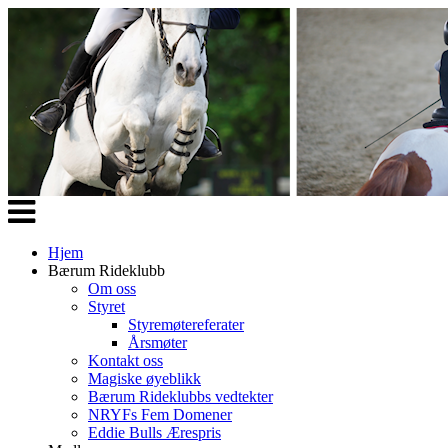
Veksle
navigasjon
Hjem
Bærum Rideklubb
Om oss
Styret
Styremøtereferater
Årsmøter
Kontakt oss
Magiske øyeblikk
Bærum Rideklubbs vedtekter
NRYFs Fem Domener
Eddie Bulls Ærespris