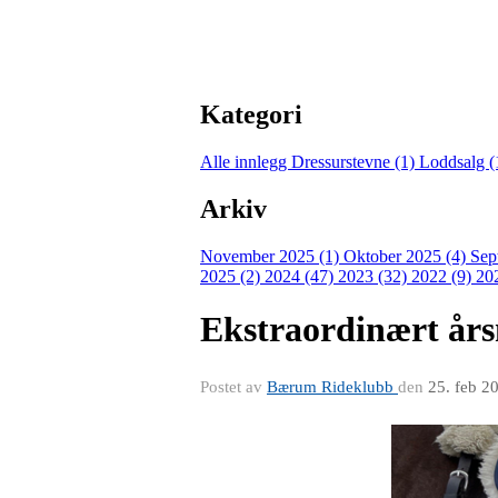
Kategori
Alle innlegg
Dressurstevne (1)
Loddsalg (
Arkiv
November 2025 (1)
Oktober 2025 (4)
Sep
2025 (2)
2024 (47)
2023 (32)
2022 (9)
20
Ekstraordinært år
Postet av
Bærum Rideklubb
den
25. feb 2