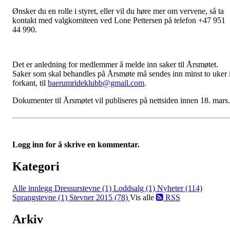
Ønsker du en rolle i styret, eller vil du høre mer om vervene, så ta
kontakt med valgkomiteen ved Lone Pettersen på telefon +47 951
44 990.
Det er anledning for medlemmer å melde inn saker til Årsmøtet.
Saker som skal behandles på Årsmøte må sendes inn minst to uker 
forkant, til
baerumrideklubb@gmail.com
.
Dokumenter til Årsmøtet vil publiseres på nettsiden innen 18. mars.
Logg inn for å skrive en kommentar.
Kategori
Alle innlegg
Dressurstevne (1)
Loddsalg (1)
Nyheter (114)
Sprangstevne (1)
Stevner 2015 (78)
Vis alle
RSS
Arkiv