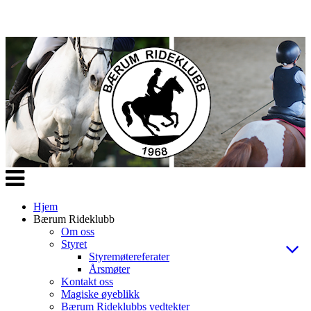
Veksle
navigasjon
Hjem
Bærum Rideklubb
Om oss
Styret
Styremøtereferater
Årsmøter
Kontakt oss
Magiske øyeblikk
Bærum Rideklubbs vedtekter