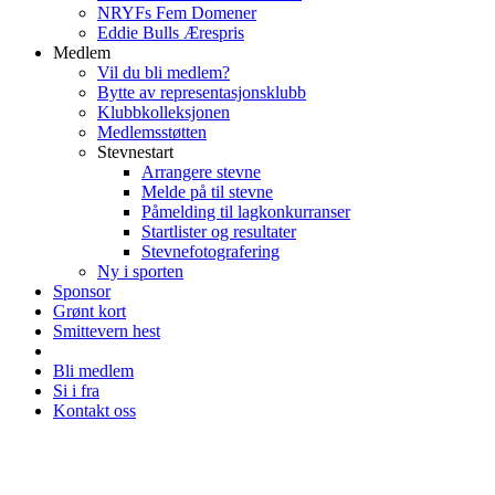
NRYFs Fem Domener
Eddie Bulls Ærespris
Medlem
Vil du bli medlem?
Bytte av representasjonsklubb
Klubbkolleksjonen
Medlemsstøtten
Stevnestart
Arrangere stevne
Melde på til stevne
Påmelding til lagkonkurranser
Startlister og resultater
Stevnefotografering
Ny i sporten
Sponsor
Grønt kort
Smittevern hest
Bli medlem
Si i fra
Kontakt oss