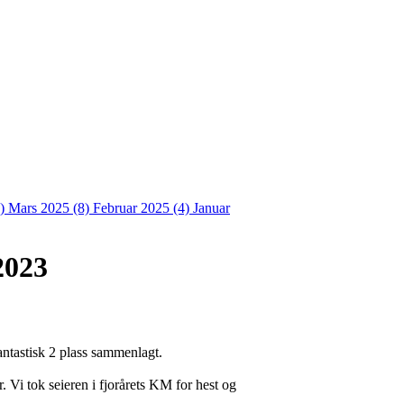
4)
Mars 2025 (8)
Februar 2025 (4)
Januar
2023
fantastisk 2 plass sammenlagt.
 Vi tok seieren i fjorårets KM for hest og