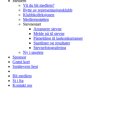
Medlem
Vil du bli medlem?
Bytte av representasjonsklubb
Klubbkolleksjonen
Medlemsstøtten
Stevnestart
Arrangere stevne
Melde på til stevne
Påmelding til lagkonkurranser
Startlister og resultater
Stevnefotografering
Ny i sporten
Sponsor
Grønt kort
Smittevern hest
Bli medlem
Si i fra
Kontakt oss