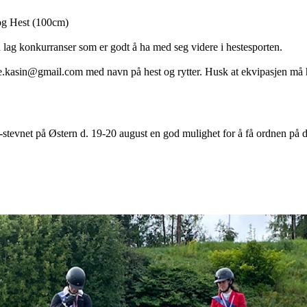
og Hest (100cm)
en lag konkurranser som er godt å ha med seg videre i hestesporten.
e.kasin@gmail.com med navn på hest og rytter. Husk at ekvipasjen må 
D-stevnet på Østern d. 19-20 august en god mulighet for å få ordnen på d