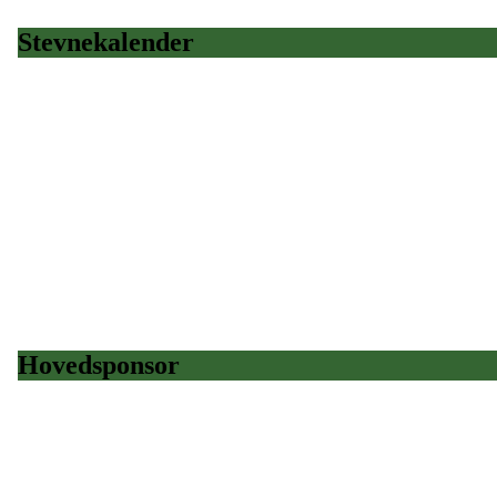
Stevnekalender
Hovedsponsor