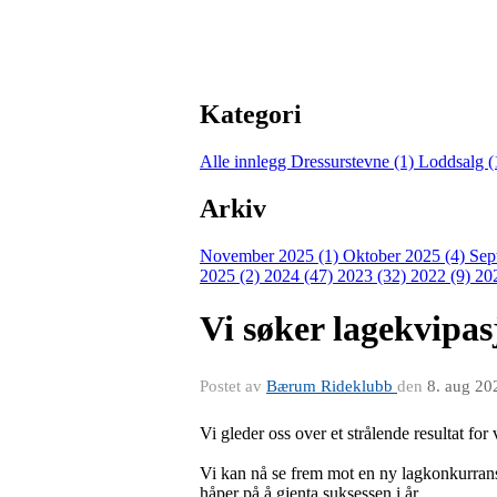
Kategori
Alle innlegg
Dressurstevne (1)
Loddsalg (
Arkiv
November 2025 (1)
Oktober 2025 (4)
Sep
2025 (2)
2024 (47)
2023 (32)
2022 (9)
20
Vi søker lagekvipas
Postet av
Bærum Rideklubb
den
8. aug 20
Vi gleder oss over et strålende resultat fo
Vi kan nå se frem mot en ny lagkonkurranse
håper på å gjenta suksessen i år.