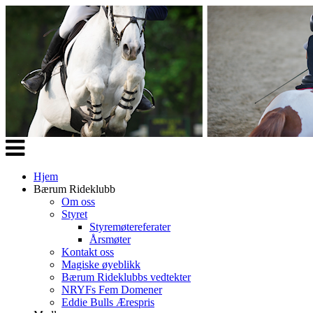
Veksle
navigasjon
Hjem
Bærum Rideklubb
Om oss
Styret
Styremøtereferater
Årsmøter
Kontakt oss
Magiske øyeblikk
Bærum Rideklubbs vedtekter
NRYFs Fem Domener
Eddie Bulls Ærespris