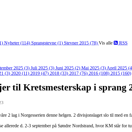
1)
Nyheter (114)
Sprangstevne (1)
Stevner 2015 (78)
Vis alle
RSS
tember 2025 (3)
Juli 2025 (3)
Juni 2025 (2)
Mai 2025 (3)
April 2025 (
21 (3)
2020 (11)
2019 (47)
2018 (33)
2017 (76)
2016 (108)
2015 (160)
jer til Kretsmesterskap i sprang 
23
r våre 2 lag i Norgesserien denne helgen. 2 divisjonslaget slo til med en 
 allerede d. 2-3 september på Søndre Nordstrand, hvor KM står for tur.