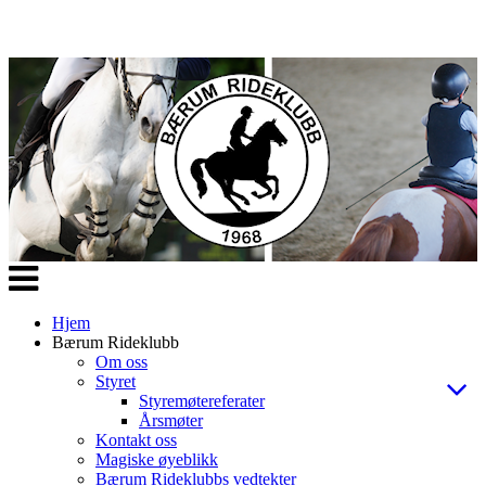
Veksle
navigasjon
Hjem
Bærum Rideklubb
Om oss
Styret
Styremøtereferater
Årsmøter
Kontakt oss
Magiske øyeblikk
Bærum Rideklubbs vedtekter