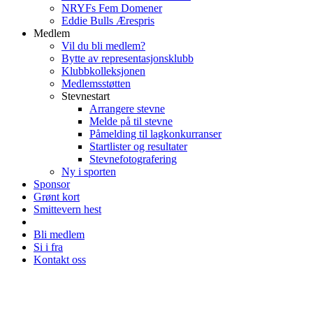
NRYFs Fem Domener
Eddie Bulls Ærespris
Medlem
Vil du bli medlem?
Bytte av representasjonsklubb
Klubbkolleksjonen
Medlemsstøtten
Stevnestart
Arrangere stevne
Melde på til stevne
Påmelding til lagkonkurranser
Startlister og resultater
Stevnefotografering
Ny i sporten
Sponsor
Grønt kort
Smittevern hest
Bli medlem
Si i fra
Kontakt oss