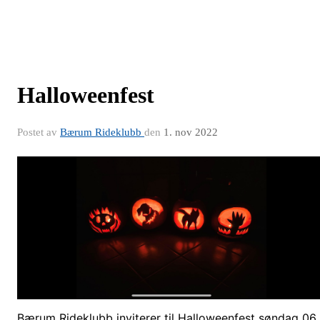
Halloweenfest
Postet av
Bærum Rideklubb
den
1. nov 2022
Bærum Rideklubb inviterer til Halloweenfest søndag 06. 