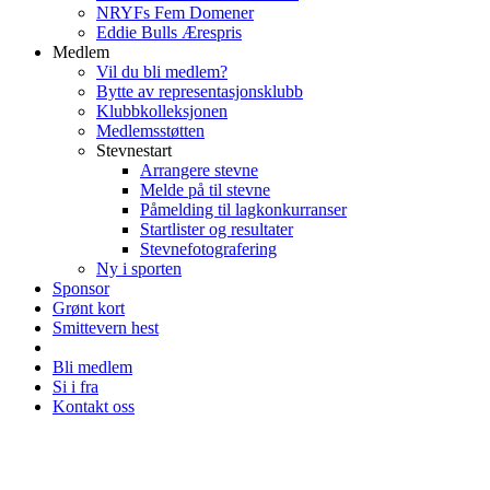
NRYFs Fem Domener
Eddie Bulls Ærespris
Medlem
Vil du bli medlem?
Bytte av representasjonsklubb
Klubbkolleksjonen
Medlemsstøtten
Stevnestart
Arrangere stevne
Melde på til stevne
Påmelding til lagkonkurranser
Startlister og resultater
Stevnefotografering
Ny i sporten
Sponsor
Grønt kort
Smittevern hest
Bli medlem
Si i fra
Kontakt oss