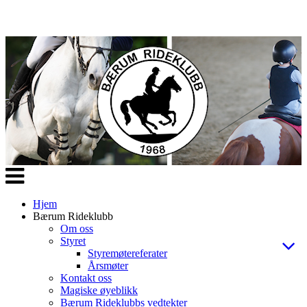
Veksle
navigasjon
Hjem
Bærum Rideklubb
Om oss
Styret
Styremøtereferater
Årsmøter
Kontakt oss
Magiske øyeblikk
Bærum Rideklubbs vedtekter