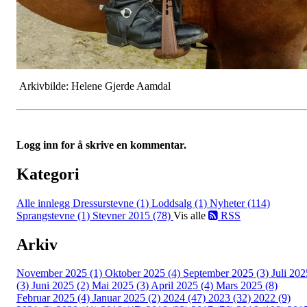
Arkivbilde: Helene Gjerde Aamdal
Logg inn for å skrive en kommentar.
Kategori
Alle innlegg
Dressurstevne (1)
Loddsalg (1)
Nyheter (114)
Sprangstevne (1)
Stevner 2015 (78)
Vis alle
RSS
Arkiv
November 2025 (1)
Oktober 2025 (4)
September 2025 (3)
Juli 202
(3)
Juni 2025 (2)
Mai 2025 (3)
April 2025 (4)
Mars 2025 (8)
Februar 2025 (4)
Januar 2025 (2)
2024 (47)
2023 (32)
2022 (9)