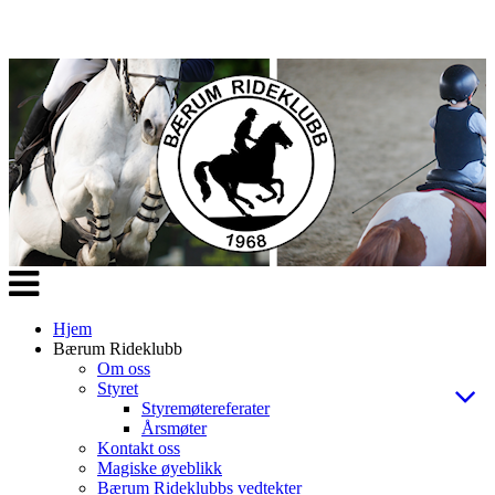
Veksle
navigasjon
Hjem
Bærum Rideklubb
Om oss
Styret
Styremøtereferater
Årsmøter
Kontakt oss
Magiske øyeblikk
Bærum Rideklubbs vedtekter