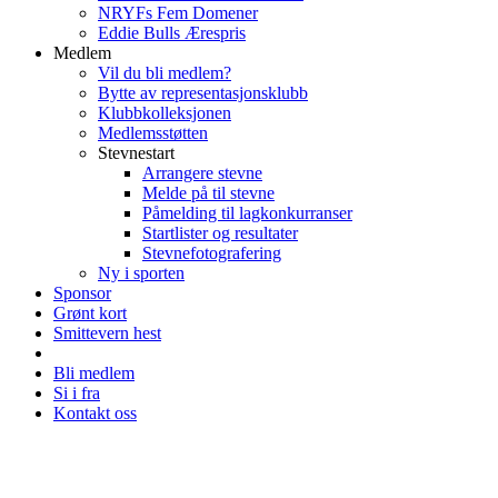
NRYFs Fem Domener
Eddie Bulls Ærespris
Medlem
Vil du bli medlem?
Bytte av representasjonsklubb
Klubbkolleksjonen
Medlemsstøtten
Stevnestart
Arrangere stevne
Melde på til stevne
Påmelding til lagkonkurranser
Startlister og resultater
Stevnefotografering
Ny i sporten
Sponsor
Grønt kort
Smittevern hest
Bli medlem
Si i fra
Kontakt oss