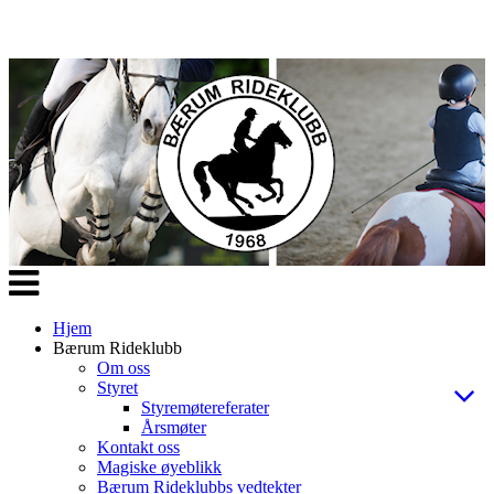
Veksle
navigasjon
Hjem
Bærum Rideklubb
Om oss
Styret
Styremøtereferater
Årsmøter
Kontakt oss
Magiske øyeblikk
Bærum Rideklubbs vedtekter