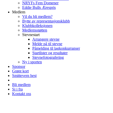
NRYFs Fem Domener
Eddie Bulls Ærespris
Medlem
Vil du bli medlem?
Bytte av representasjonsklubb
Klubbkolleksjonen
Medlemsstøtten
Stevnestart
Arrangere stevne
Melde på til stevne
Påmelding til lagkonkurranser
Startlister og resultater
Stevnefotografering
Ny i sporten
Sponsor
Grønt kort
Smittevern hest
Bli medlem
Si i fra
Kontakt oss