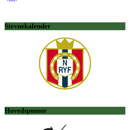
Stevnekalender
Hovedsponsor