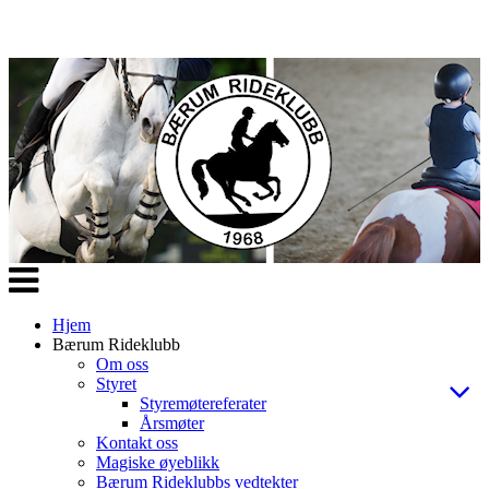
Veksle
navigasjon
Hjem
Bærum Rideklubb
Om oss
Styret
Styremøtereferater
Årsmøter
Kontakt oss
Magiske øyeblikk
Bærum Rideklubbs vedtekter