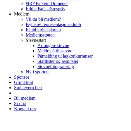
NRYFs Fem Domener
Eddie Bulls Ærespris
Medlem
Vil du bli medlem?
Bytte av representasjonsklubb
Klubbkolleksjonen
Medlemsstøtten
Stevnestart
Arrangere stevne
Melde på til stevne
Påmelding til lagkonkurranser
Startlister og resultater
Stevnefotografering
Ny i sporten
Sponsor
Grønt kort
Smittevern hest
Bli medlem
Si i fra
Kontakt oss