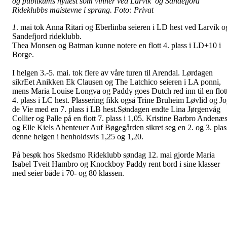
og publikums hyllest som vinner ved Larvik og Sandefjord
Rideklubbs maistevne i sprang. Foto: Privat
1
. mai tok Anna Ritari og Eberlinba seieren i LD hest ved Larvik o
Sandefjord rideklubb.
Thea Monsen og Batman kunne notere en flott 4. plass i LD+10 i
Borge.
I helgen 3.-5. mai. tok flere av våre turen til Arendal. Lørdagen
sikrEet Anikken Ek Clausen og The Latchico seieren i LA ponni,
mens Maria Louise Longva og Paddy goes Dutch red inn til en flot
4. plass i LC hest. Plassering fikk også Trine Bruheim Løvlid og J
de Vie med en 7. plass i LB hest.Søndagen endte Lina Jørgenvåg
Collier og Palle på en flott 7. plass i 1,05. Kristine Barbro Andenæ
og Elle Kiels Abenteuer Auf Bøgegården sikret seg en 2. og 3. plas
denne helgen i henholdsvis 1,25 og 1,20.
På besøk hos Skedsmo Rideklubb søndag 12. mai gjorde Maria
Isabel Tveit Hambro og Knockboy Paddy rent bord i sine klasser
med seier både i 70- og 80 klassen.