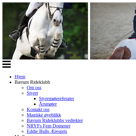
Veksle
navigasjon
Hjem
Bærum Rideklubb
Om oss
Styret
Styremøtereferater
Årsmøter
Kontakt oss
Magiske øyeblikk
Bærum Rideklubbs vedtekter
NRYFs Fem Domener
Eddie Bulls Ærespris