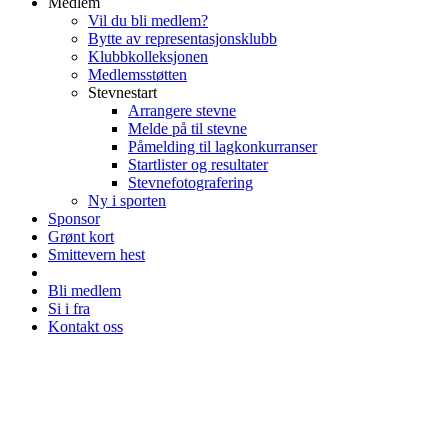
Medlem
Vil du bli medlem?
Bytte av representasjonsklubb
Klubbkolleksjonen
Medlemsstøtten
Stevnestart
Arrangere stevne
Melde på til stevne
Påmelding til lagkonkurranser
Startlister og resultater
Stevnefotografering
Ny i sporten
Sponsor
Grønt kort
Smittevern hest
Bli medlem
Si i fra
Kontakt oss