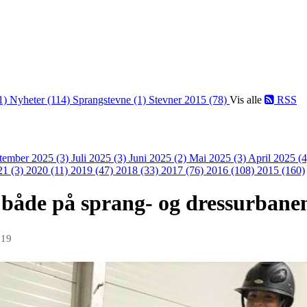
1)
Nyheter (114)
Sprangstevne (1)
Stevner 2015 (78)
Vis alle
RSS
tember 2025 (3)
Juli 2025 (3)
Juni 2025 (2)
Mai 2025 (3)
April 2025 (
21 (3)
2020 (11)
2019 (47)
2018 (33)
2017 (76)
2016 (108)
2015 (160)
både på sprang- og dressurbane
019