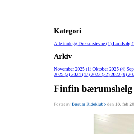
Kategori
Alle innlegg
Dressurstevne (1)
Loddsalg (
Arkiv
November 2025 (1)
Oktober 2025 (4)
Sep
2025 (2)
2024 (47)
2023 (32)
2022 (9)
20
Finfin bærumshelg 
Postet av
Bærum Rideklubb
den
18. feb 2