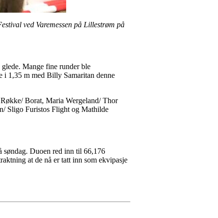
stival ved Varemessen på Lillestrøm på
 glede. Mange fine runder ble
nde i 1,35 m med Billy Samaritan denne
n Røkke/ Borat, Maria Wergeland/ Thor
/ Sligo Furistos Flight og Mathilde
å søndag. Duoen red inn til 66,176
traktning at de nå er tatt inn som ekvipasje