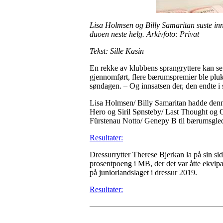
Lisa Holmsen og Billy Samaritan suste inn 
duoen neste helg. Arkivfoto: Privat
Tekst: Sille Kasin
En rekke av klubbens sprangryttere kan se
gjennomført, flere bærumspremier ble plukk
søndagen. – Og innsatsen der, den endte i 
Lisa Holmsen/ Billy Samaritan hadde denn
Hero og Siril Sønsteby/ Last Thought og G
Fürstenau Notto/ Genepy B til bærumsgle
Resultater:
Dressurrytter Therese Bjerkan la på sin s
prosentpoeng i MB, der det var åtte ekvipasj
på juniorlandslaget i dressur 2019.
Resultater: