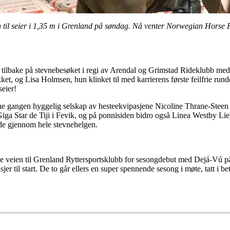
til seier i 1,35 m i Grenland på søndag.
Nå venter Norwegian Horse Fe
 tilbake på stevnebesøket i regi av Arendal og Grimstad Rideklubb med
et, og Lisa Holmsen, hun klinket til med karrierens første feilfrie ru
seier!
e gangen hyggelig selskap av hesteekvipasjene Nicoline Thrane-Stee
iga Star de Tiji i Fevik, og på ponnisiden bidro også Linea Westby Lien
de gjennom hele stevnehelgen.
ide veien til Grenland Ryttersportsklubb for sesongdebut med Dejá-Vú p
er til start. De to går ellers en super spennende sesong i møte, tatt i be