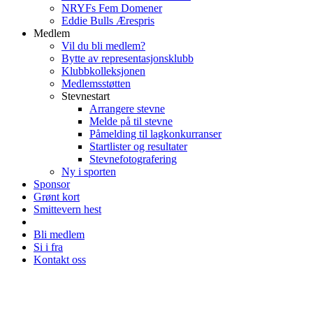
NRYFs Fem Domener
Eddie Bulls Ærespris
Medlem
Vil du bli medlem?
Bytte av representasjonsklubb
Klubbkolleksjonen
Medlemsstøtten
Stevnestart
Arrangere stevne
Melde på til stevne
Påmelding til lagkonkurranser
Startlister og resultater
Stevnefotografering
Ny i sporten
Sponsor
Grønt kort
Smittevern hest
Bli medlem
Si i fra
Kontakt oss