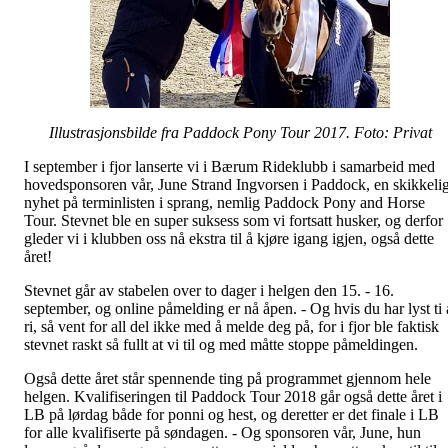
Illustrasjonsbilde fra Paddock Pony Tour 2017. Foto: Privat
I september i fjor lanserte vi i Bærum Rideklubb i samarbeid med
hovedsponsoren vår, June Strand Ingvorsen i Paddock, en skikkeli
nyhet på terminlisten i sprang, nemlig Paddock Pony and Horse
Tour. Stevnet ble en super suksess som vi fortsatt husker, og derfor
gleder vi i klubben oss nå ekstra til å kjøre igang igjen, også dette
året!
Stevnet går av stabelen over to dager i helgen den 15. - 16.
september, og online påmelding er nå åpen. - Og hvis du har lyst ti 
ri, så vent for all del ikke med å melde deg på, for i fjor ble faktisk
stevnet raskt så fullt at vi til og med måtte stoppe påmeldingen.
Også dette året står spennende ting på programmet gjennom hele
helgen. Kvalifiseringen til Paddock Tour 2018 går også dette året i
LB på lørdag både for ponni og hest, og deretter er det finale i LB
for alle kvalifiserte på søndagen. - Og sponsoren vår, June, hun