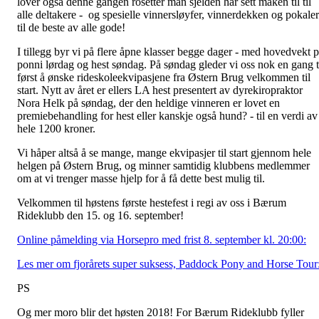
lover også denne gangen rosetter man sjelden har sett maken til til
alle deltakere - og spesielle vinnersløyfer, vinnerdekken og pokaler
til de beste av alle gode!
I tillegg byr vi på flere åpne klasser begge dager - med hovedvekt 
ponni lørdag og hest søndag. På søndag gleder vi oss nok en gang t
først å ønske rideskoleekvipasjene fra Østern Brug velkommen til
start. Nytt av året er ellers LA hest presentert av dyrekiropraktor
Nora Helk på søndag, der den heldige vinneren er lovet en
premiebehandling for hest eller kanskje også hund? - til en verdi av
hele 1200 kroner.
Vi håper altså å se mange, mange ekvipasjer til start gjennom hele
helgen på Østern Brug, og minner samtidig klubbens medlemmer
om at vi trenger masse hjelp for å få dette best mulig til.
Velkommen til høstens første hestefest i regi av oss i Bærum
Rideklubb den 15. og 16. september!
Online påmelding via Horsepro med frist 8. september kl. 20:00:
Les mer om fjorårets super suksess, Paddock Pony and Horse Tour
PS
Og mer moro blir det høsten 2018! For Bærum Rideklubb fyller