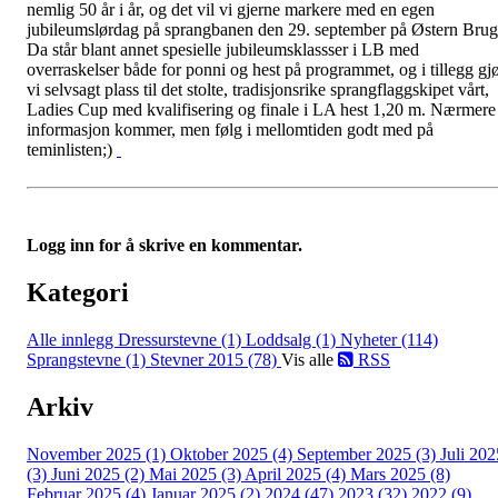
nemlig 50 år i år, og det vil vi gjerne markere med en egen
jubileumslørdag på sprangbanen den 29. september på Østern Brug
Da står blant annet spesielle jubileumsklassser i LB med
overraskelser både for ponni og hest på programmet, og i tillegg gj
vi selvsagt plass til det stolte, tradisjonsrike sprangflaggskipet vårt,
Ladies Cup med kvalifisering og finale i LA hest 1,20 m. Nærmere
informasjon kommer, men følg i mellomtiden godt med på
teminlisten;)
Logg inn for å skrive en kommentar.
Kategori
Alle innlegg
Dressurstevne (1)
Loddsalg (1)
Nyheter (114)
Sprangstevne (1)
Stevner 2015 (78)
Vis alle
RSS
Arkiv
November 2025 (1)
Oktober 2025 (4)
September 2025 (3)
Juli 202
(3)
Juni 2025 (2)
Mai 2025 (3)
April 2025 (4)
Mars 2025 (8)
Februar 2025 (4)
Januar 2025 (2)
2024 (47)
2023 (32)
2022 (9)