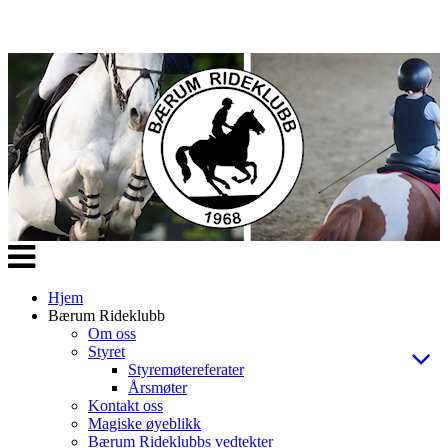
Veksle
navigasjon
Hjem
Bærum Rideklubb
Om oss
Styret
Styremøtereferater
Årsmøter
Kontakt oss
Magiske øyeblikk
Bærum Rideklubbs vedtekter