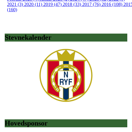
2021 (3)
2020 (11)
2019 (47)
2018 (33)
2017 (76)
2016 (108)
201
(160)
Stevnekalender
Hovedsponsor