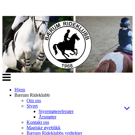
Veksle
navigasjon
Hjem
Bærum Rideklubb
Om oss
Styret
Styremøtereferater
Årsmøter
Kontakt oss
Magiske øyeblikk
Bærum Rideklubbs vedtekter