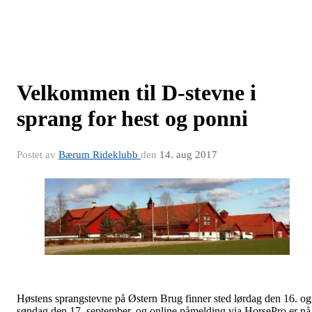
Velkommen til D-stevne i
sprang for hest og ponni
Postet av
Bærum Rideklubb
den
14. aug 2017
Høstens sprangstevne på Østern Brug finner sted lørdag den 16. og
søndag den 17. september, og online påmelding via HorsePro er nå