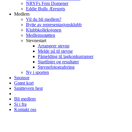
NRYFs Fem Domener
Eddie Bulls Ærespris
Medlem
Vil du bli medlem?
Bytte av representasjonsklubb
Klubbkolleksjonen
Medlemsstøtten
Stevnestart
Arrangere stevne
Melde på til stevne
Påmelding til lagkonkurranser
Startlister og resultater
Stevnefotografering
Ny i sporten
Sponsor
Grønt kort
Smittevern hest
Bli medlem
Si i fra
Kontakt oss