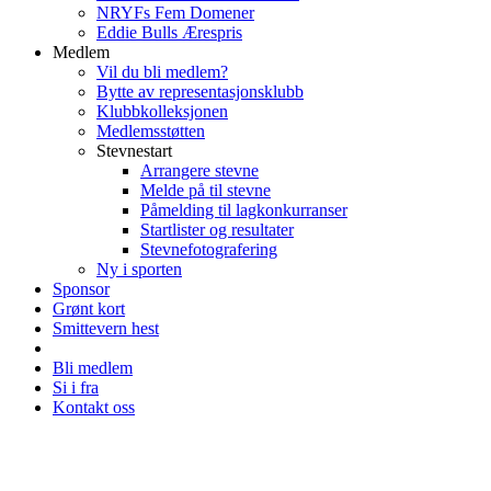
NRYFs Fem Domener
Eddie Bulls Ærespris
Medlem
Vil du bli medlem?
Bytte av representasjonsklubb
Klubbkolleksjonen
Medlemsstøtten
Stevnestart
Arrangere stevne
Melde på til stevne
Påmelding til lagkonkurranser
Startlister og resultater
Stevnefotografering
Ny i sporten
Sponsor
Grønt kort
Smittevern hest
Bli medlem
Si i fra
Kontakt oss