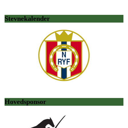
Stevnekalender
Hovedsponsor