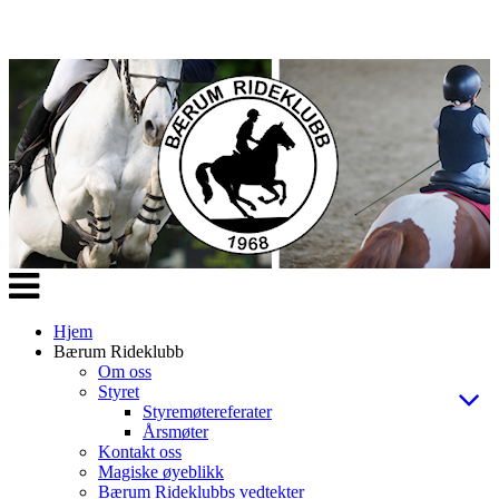
Veksle
navigasjon
Hjem
Bærum Rideklubb
Om oss
Styret
Styremøtereferater
Årsmøter
Kontakt oss
Magiske øyeblikk
Bærum Rideklubbs vedtekter