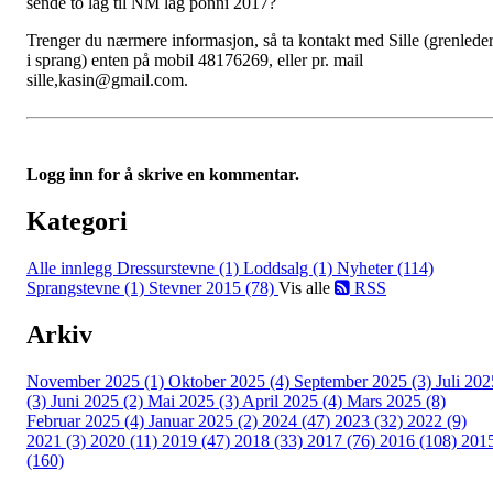
sende to lag til NM lag ponni 2017?
Trenger du nærmere informasjon, så ta kontakt med Sille (grenlede
i sprang) enten på mobil 48176269, eller pr. mail
sille,kasin@gmail.com.
Logg inn for å skrive en kommentar.
Kategori
Alle innlegg
Dressurstevne (1)
Loddsalg (1)
Nyheter (114)
Sprangstevne (1)
Stevner 2015 (78)
Vis alle
RSS
Arkiv
November 2025 (1)
Oktober 2025 (4)
September 2025 (3)
Juli 202
(3)
Juni 2025 (2)
Mai 2025 (3)
April 2025 (4)
Mars 2025 (8)
Februar 2025 (4)
Januar 2025 (2)
2024 (47)
2023 (32)
2022 (9)
2021 (3)
2020 (11)
2019 (47)
2018 (33)
2017 (76)
2016 (108)
201
(160)