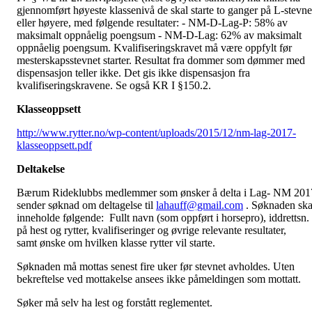
gjennomført høyeste klassenivå de skal starte to ganger på L-stevne
eller høyere, med følgende resultater: - NM-D-Lag-P: 58% av
maksimalt oppnåelig poengsum - NM-D-Lag: 62% av maksimalt
oppnåelig poengsum. Kvalifiseringskravet må være oppfylt før
mesterskapsstevnet starter. Resultat fra dommer som dømmer med
dispensasjon teller ikke. Det gis ikke dispensasjon fra
kvalifiseringskravene. Se også KR I §150.2.
Klasseoppsett
http://www.rytter.no/wp-
content/uploads/2015/12/nm-lag-2017-
klasseoppsett.pdf
Deltakelse
Bærum Rideklubbs medlemmer som ønsker å delta i Lag- NM 201
sender søknad om deltagelse til
lahauff@gmail.com
. Søknaden ska
inneholde følgende: Fullt navn (som oppført i horsepro), iddrettsn.
på hest og rytter, kvalifiseringer og øvrige relevante resultater,
samt ønske om hvilken klasse rytter vil starte.
Søknaden må mottas senest fire uker før stevnet avholdes. Uten
bekreftelse ved mottakelse ansees ikke påmeldingen som mottatt.
Søker må selv ha lest og forstått reglementet.