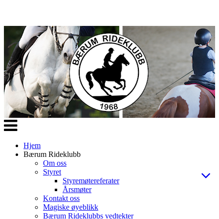
Veksle
navigasjon
Hjem
Bærum Rideklubb
Om oss
Styret
Styremøtereferater
Årsmøter
Kontakt oss
Magiske øyeblikk
Bærum Rideklubbs vedtekter