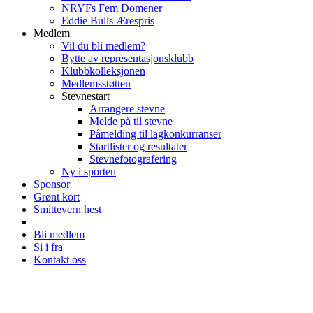
NRYFs Fem Domener
Eddie Bulls Ærespris
Medlem
Vil du bli medlem?
Bytte av representasjonsklubb
Klubbkolleksjonen
Medlemsstøtten
Stevnestart
Arrangere stevne
Melde på til stevne
Påmelding til lagkonkurranser
Startlister og resultater
Stevnefotografering
Ny i sporten
Sponsor
Grønt kort
Smittevern hest
Bli medlem
Si i fra
Kontakt oss