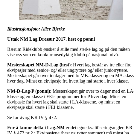
Illustrasjonsfoto: Alice Bjerke
Uttak NM Lag Dressur 2017, hest og ponni
Bærum Rideklubb ønsker å stille med sterke lag og på den måten
vise oss som en konkurransedyktig klubb på nasjonalt nivå.
Mesterskapet NM-D-Lag (hest
): Hvert lag består av tre eller fire
ekvipasjer med senior- og/ eller ungryttere og/ eller juniorryttere.
Mesterskapet går over to dager med to MB-klasser og en MA-klass
hver dag. Minst en ekvipasje fra hvert lag må starte i hver klasse.
NM-D-Lag-P (ponni):
Mesterskapet går over to dager med en LA
klasse og en klasse i FEIs programmer for P hver dag. Minst en
ekvipasje fra hvert lag skal starte i LA-klassene, og minst en
ekvipasje skal starte i FEI-klassene.
Se for øvrig KR IV § 472.
For å kunne delta i Lag-
NM
er det egne kvalifiseringsregler. KR
IV § 472 nr 2.: Ekvipasjene (hest og rytter sammen) må minst ha