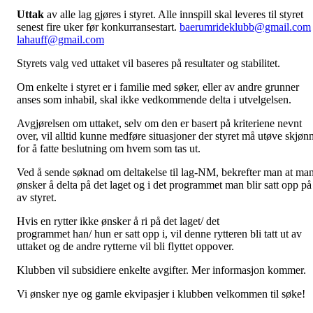
Uttak
av alle lag gjøres i styret. Alle innspill skal leveres til styret
senest fire uker før konkurransestart.
baerumrideklubb@gmail.com
lahauff@gmail.com
Styrets valg ved uttaket vil baseres på resultater og stabilitet.
Om enkelte i styret er i familie med søker, eller av andre grunner
anses som inhabil, skal ikke vedkommende delta i utvelgelsen.
Avgjørelsen om uttaket, selv om den er basert på kriteriene nevnt
over, vil alltid kunne medføre situasjoner der styret må utøve skjøn
for å fatte beslutning om hvem som tas ut.
Ved å sende søknad om deltakelse til lag-NM, bekrefter man at ma
ønsker å delta på det laget og i det programmet man blir satt opp på
av styret.
Hvis en rytter ikke ønsker å ri på det laget/ det
programmet han/ hun er satt opp i, vil denne rytteren bli tatt ut av
uttaket og de andre rytterne vil bli flyttet oppover.
Klubben vil subsidiere enkelte avgifter. Mer informasjon kommer.
Vi ønsker nye og gamle ekvipasjer i klubben velkommen til søke!