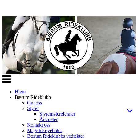
Veksle
navigasjon
Hjem
Bærum Rideklubb
Om oss
Styret
Styremøtereferater
Årsmøter
Kontakt oss
Magiske øyeblikk
Bærum Rideklubbs vedtekter