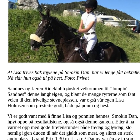
At Lisa trives bak tøylene på Smokin Dan, har vi lenge fått bekreftet
Nå slår hun også til på hest. Foto: Privat
Sandnes og Jæren Rideklubb ønsket velkommen til "Jumpin'
Sandnes" denne langhelgen, og blant de mange rytterne som fant
veien til den trivelige stevneplassen, var også vår egen Lisa
Holmsen som presterte godt, både på ponni og hest.
Vi er godt vant med å finne Lisa og ponnien hennes, Smokin Dan,
høyt oppe på resultatlistene, og så også denne gangen. Etter å ha
varmet opp med gode firefeilsrunder både fredag og lørdag, slo
nemlig igjen duoen til når det gjaldt som mest, og sikret en sterk
andreplass i Grand Prix 1,30 m. Lisa og Danny var én av to som