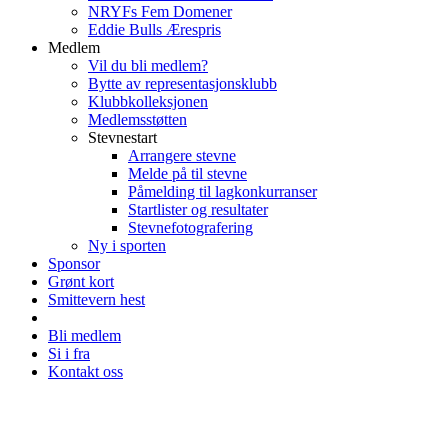
NRYFs Fem Domener
Eddie Bulls Ærespris
Medlem
Vil du bli medlem?
Bytte av representasjonsklubb
Klubbkolleksjonen
Medlemsstøtten
Stevnestart
Arrangere stevne
Melde på til stevne
Påmelding til lagkonkurranser
Startlister og resultater
Stevnefotografering
Ny i sporten
Sponsor
Grønt kort
Smittevern hest
Bli medlem
Si i fra
Kontakt oss