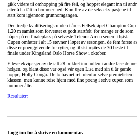
gikk videre til omhopping på fire feil, og hoppet elegant inn til andr
etter å ha fått to bommer ned. Kun fire av de seks ekvipasjene til
start kom igjennom grunnomgangen.
Den tredje kvalifiseringsrunden i årets Fellsekjøpet Champion Cup
1,20 m samlet som forventet et godt startfelt, for mange er de som
håper på en finaleplass på selveste Telenor Arena senere i høst.
Cupen omfatter i alt 15 stevner i løpet av sesongen, de fem første a
disse er poenggivende for rytter, og til sist møtes de 30 beste til
finale under Kingsland Oslo Horse Show i oktober.
Elleve ekvipasjer av de ialt 28 prikket inn nullen i andre fase denne
helgen. og blant disse var også vår egen Lisa med sin ti år gamle
hoppe, Holly Congo. De to havnet rett utenfor selve premielisten i
klassen, men kunne reise hjem med fine poeng i selve cupen som
nummer åtte.
Resultater:
Logg inn for å skrive en kommentar.