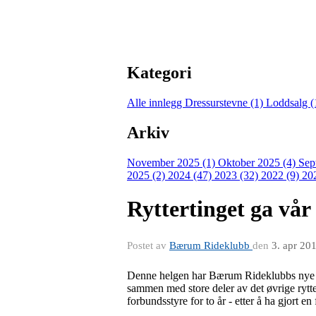
Kategori
Alle innlegg
Dressurstevne (1)
Loddsalg (
Arkiv
November 2025 (1)
Oktober 2025 (4)
Sep
2025 (2)
2024 (47)
2023 (32)
2022 (9)
20
Ryttertinget ga vår
Postet av
Bærum Rideklubb
den
3. apr 20
Denne helgen har Bærum Rideklubbs nye st
sammen med store deler av det øvrige rytte
forbundsstyre for to år - etter å ha gjort 