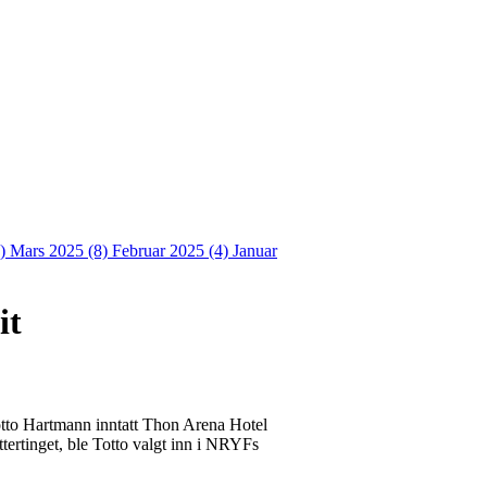
4)
Mars 2025 (8)
Februar 2025 (4)
Januar
it
otto Hartmann inntatt Thon Arena Hotel
tertinget, ble Totto valgt inn i NRYFs