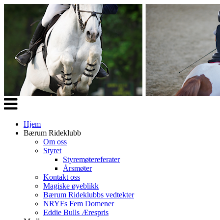
Veksle
navigasjon
Hjem
Bærum Rideklubb
Om oss
Styret
Styremøtereferater
Årsmøter
Kontakt oss
Magiske øyeblikk
Bærum Rideklubbs vedtekter
NRYFs Fem Domener
Eddie Bulls Ærespris