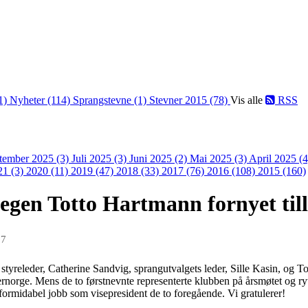
1)
Nyheter (114)
Sprangstevne (1)
Stevner 2015 (78)
Vis alle
RSS
tember 2025 (3)
Juli 2025 (3)
Juni 2025 (2)
Mai 2025 (3)
April 2025 (
21 (3)
2020 (11)
2019 (47)
2018 (33)
2017 (76)
2016 (108)
2015 (160)
 egen Totto Hartmann fornyet till
17
yreleder, Catherine Sandvig, sprangutvalgets leder, Sille Kasin, og T
rnorge. Mens de to førstnevnte representerte klubben på årsmøtet og ryt
en formidabel jobb som visepresident de to foregående. Vi gratulerer!