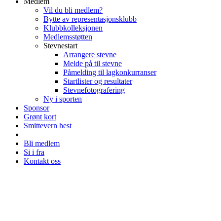
Medlem
Vil du bli medlem?
Bytte av representasjonsklubb
Klubbkolleksjonen
Medlemsstøtten
Stevnestart
Arrangere stevne
Melde på til stevne
Påmelding til lagkonkurranser
Startlister og resultater
Stevnefotografering
Ny i sporten
Sponsor
Grønt kort
Smittevern hest
Bli medlem
Si i fra
Kontakt oss