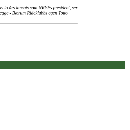
av to års innsats som NRYFs president, ser
m begge - Bærum Rideklubbs egen Totto