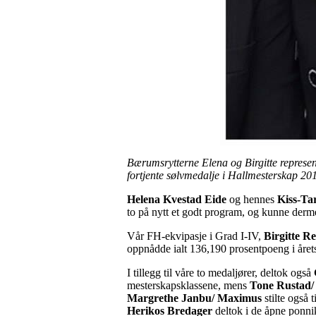
Bærumsrytterne Elena og Birgitte represent
fortjente sølvmedalje i Hallmesterskap 20
Helena Kvestad Eide
og hennes
Kiss-Tar
to på nytt et godt program, og kunne derm
Vår FH-ekvipasje i Grad I-IV,
Birgitte Re
oppnådde ialt 136,190 prosentpoeng i året
I tillegg til våre to medaljører, deltok også
mesterskapsklassene, mens
Tone Rustad/
Margrethe Janbu/ Maximus
stilte også t
Herikos Bredager
deltok i de åpne ponni