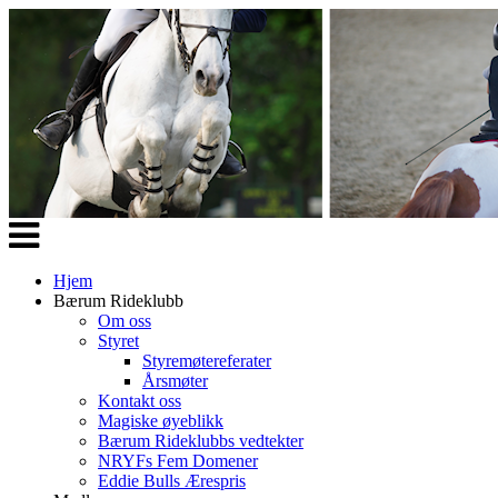
Veksle
navigasjon
Hjem
Bærum Rideklubb
Om oss
Styret
Styremøtereferater
Årsmøter
Kontakt oss
Magiske øyeblikk
Bærum Rideklubbs vedtekter
NRYFs Fem Domener
Eddie Bulls Ærespris