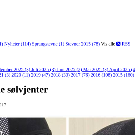
1)
Nyheter (114)
Sprangstevne (1)
Stevner 2015 (78)
Vis alle
RSS
tember 2025 (3)
Juli 2025 (3)
Juni 2025 (2)
Mai 2025 (3)
April 2025 (
21 (3)
2020 (11)
2019 (47)
2018 (33)
2017 (76)
2016 (108)
2015 (160)
e sølvjenter
017