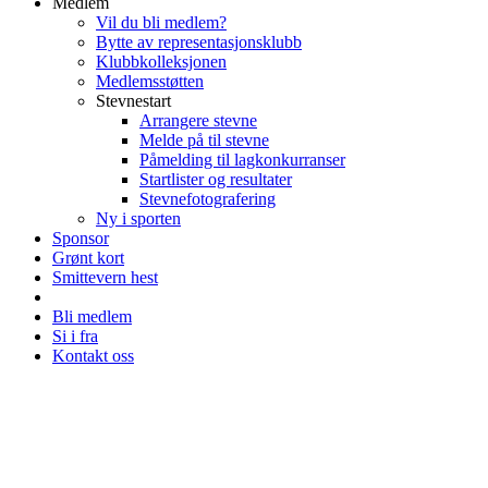
Medlem
Vil du bli medlem?
Bytte av representasjonsklubb
Klubbkolleksjonen
Medlemsstøtten
Stevnestart
Arrangere stevne
Melde på til stevne
Påmelding til lagkonkurranser
Startlister og resultater
Stevnefotografering
Ny i sporten
Sponsor
Grønt kort
Smittevern hest
Bli medlem
Si i fra
Kontakt oss