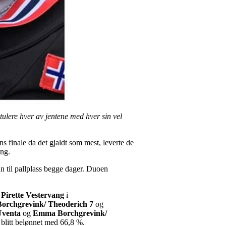
tulere hver av jentene med hver sin vel
ens finale da det gjaldt som mest, leverte de
eng.
nn til pallplass begge dager. Duoen
Pirette Vestervang
i
Borchgrevink/ Theoderich 7
og
Uventa
og
Emma Borchgrevink/
a blitt belønnet med 66,8 %.