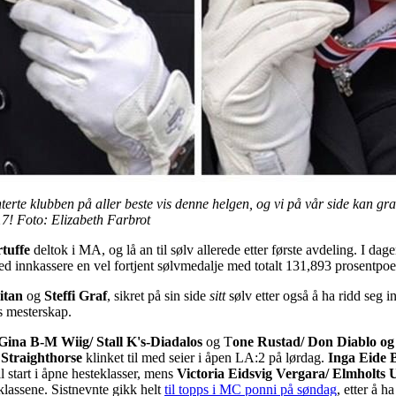
erte klubben på aller beste vis denne helgen, og vi på vår side kan gra
17! Foto: Elizabeth Farbrot
tuffe
deltok i MA, og lå an til sølv allerede etter første avdeling. I dag
ed innkassere en vel fortjent sølvmedalje med totalt 131,893 prosentpo
itan
og
Steffi Graf
, sikret på sin side
sitt
sølv etter også å ha ridd seg i
s mesterskap.
Gina B-M Wiig/ Stall K's-Diadalos
og T
one Rustad/ Don Diablo og 
 Straighthorse
klinket til med seier i åpen LA:2 på lørdag.
Inga Eide 
il start i åpne hesteklasser, mens
Victoria Eidsvig Vergara/ Elmholts 
klassene. Sistnevnte gikk helt
til topps i MC ponni på søndag
, etter å h