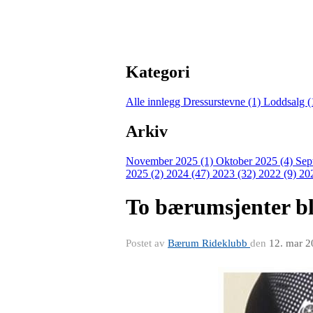
Kategori
Alle innlegg
Dressurstevne (1)
Loddsalg (
Arkiv
November 2025 (1)
Oktober 2025 (4)
Sep
2025 (2)
2024 (47)
2023 (32)
2022 (9)
20
To bærumsjenter bl
Postet av
Bærum Rideklubb
den
12. mar 2