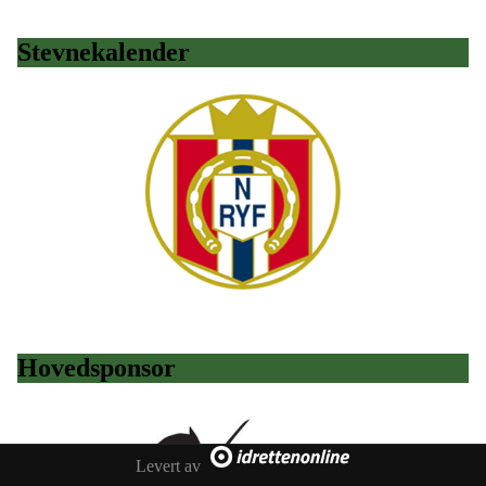
Stevnekalender
Hovedsponsor
Levert av