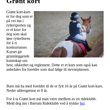
Grønt kort
Grønt kort-kurs
er for deg som er
på vei inn i
ryttersporten og
er et krav for
deg som skal
løse rytterlisens
for å ri
konkurranser.
Kurset gir
grunnleggende
kunnskap om
hest, sikkerhet og reglement. Dette er et kurs som også kan
anbefales for foreldre som skal følge til stevneplassen.
Barn må ha med foreldre til de er fylt 16 år på Grønt kort-kurs.
Nedre aldersgrense er 8 år.
For å ta Grønt kort må man være medlem av en rideklubb.
Meld deg inn i Bærum Rideklubb ved å trykke
her
.