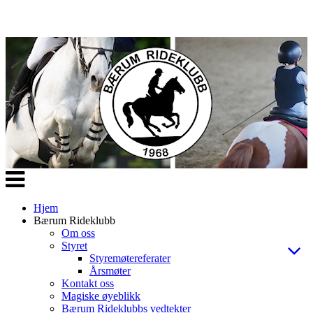
Veksle
navigasjon
Hjem
Bærum Rideklubb
Om oss
Styret
Styremøtereferater
Årsmøter
Kontakt oss
Magiske øyeblikk
Bærum Rideklubbs vedtekter