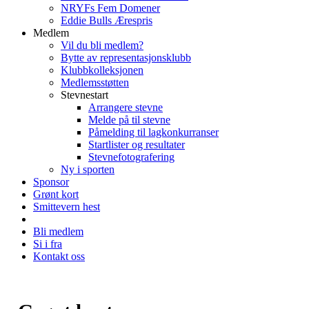
NRYFs Fem Domener
Eddie Bulls Ærespris
Medlem
Vil du bli medlem?
Bytte av representasjonsklubb
Klubbkolleksjonen
Medlemsstøtten
Stevnestart
Arrangere stevne
Melde på til stevne
Påmelding til lagkonkurranser
Startlister og resultater
Stevnefotografering
Ny i sporten
Sponsor
Grønt kort
Smittevern hest
Bli medlem
Si i fra
Kontakt oss