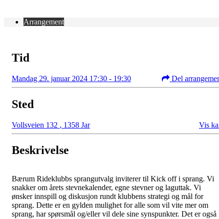
Arrangement
Tid
Mandag 29. januar 2024 17:30 - 19:30
Del arrangeme
Sted
Vollsveien 132
,
1358 Jar
Vis ka
Beskrivelse
Bærum Rideklubbs sprangutvalg inviterer til Kick off i sprang. Vi
snakker om årets stevnekalender, egne stevner og laguttak. Vi
ønsker innspill og diskusjon rundt klubbens strategi og mål for
sprang. Dette er en gylden mulighet for alle som vil vite mer om
sprang, har spørsmål og/eller vil dele sine synspunkter. Det er også