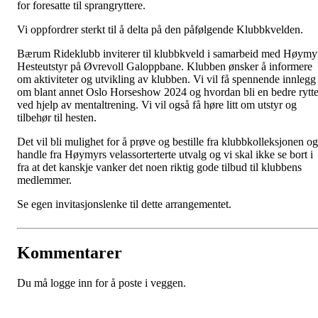
for foresatte til sprangryttere.
Vi oppfordrer sterkt til å delta på den påfølgende Klubbkvelden.
Bærum Rideklubb inviterer til klubbkveld i samarbeid med Høymy
Hesteutstyr på Øvrevoll Galoppbane. Klubben ønsker å informere
om aktiviteter og utvikling av klubben. Vi vil få spennende innlegg
om blant annet Oslo Horseshow 2024 og hvordan bli en bedre rytte
ved hjelp av mentaltrening. Vi vil også få høre litt om utstyr og
tilbehør til hesten.
Det vil bli mulighet for å prøve og bestille fra klubbkolleksjonen og
handle fra Høymyrs velassorterterte utvalg og vi skal ikke se bort i
fra at det kanskje vanker det noen riktig gode tilbud til klubbens
medlemmer.
Se egen invitasjonslenke til dette arrangementet.
Kommentarer
Du må logge inn for å poste i veggen.