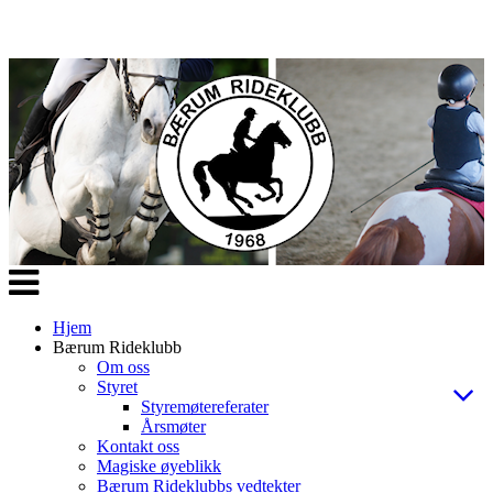
Veksle
navigasjon
Hjem
Bærum Rideklubb
Om oss
Styret
Styremøtereferater
Årsmøter
Kontakt oss
Magiske øyeblikk
Bærum Rideklubbs vedtekter