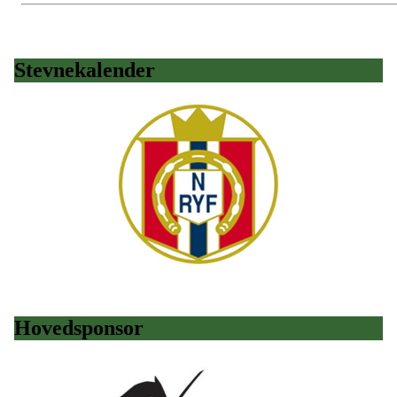
Stevnekalender
Hovedsponsor