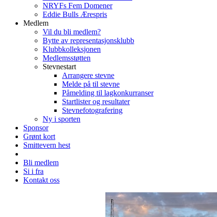
NRYFs Fem Domener
Eddie Bulls Ærespris
Medlem
Vil du bli medlem?
Bytte av representasjonsklubb
Klubbkolleksjonen
Medlemsstøtten
Stevnestart
Arrangere stevne
Melde på til stevne
Påmelding til lagkonkurranser
Startlister og resultater
Stevnefotografering
Ny i sporten
Sponsor
Grønt kort
Smittevern hest
Bli medlem
Si i fra
Kontakt oss