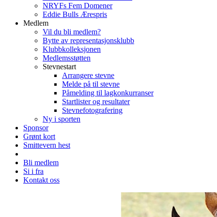
NRYFs Fem Domener
Eddie Bulls Ærespris
Medlem
Vil du bli medlem?
Bytte av representasjonsklubb
Klubbkolleksjonen
Medlemsstøtten
Stevnestart
Arrangere stevne
Melde på til stevne
Påmelding til lagkonkurranser
Startlister og resultater
Stevnefotografering
Ny i sporten
Sponsor
Grønt kort
Smittevern hest
Bli medlem
Si i fra
Kontakt oss