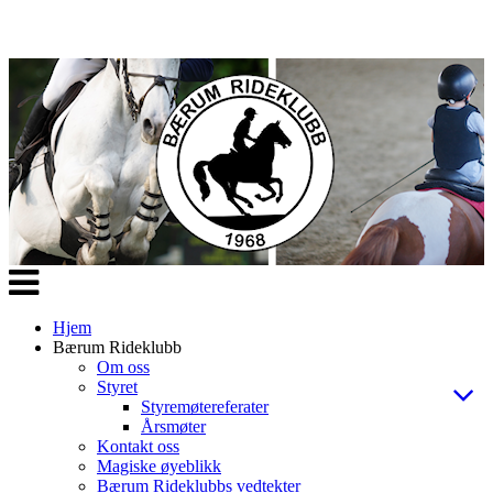
Veksle
navigasjon
Hjem
Bærum Rideklubb
Om oss
Styret
Styremøtereferater
Årsmøter
Kontakt oss
Magiske øyeblikk
Bærum Rideklubbs vedtekter