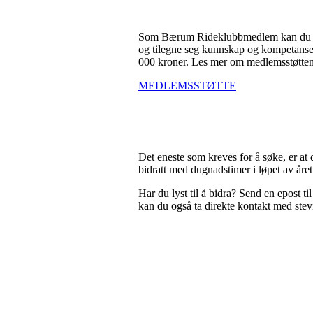
Som Bærum Rideklubbmedlem kan du søke
og tilegne seg kunnskap og kompetanse f
000 kroner. Les mer om medlemsstøtt
MEDLEMSSTØTTE
*
Det eneste som kreves for å søke, er at
bidratt med dugnadstimer i løpet av åre
Har du lyst til å bidra? Send en epost ti
kan du også ta direkte kontakt med ste