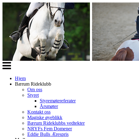
Veksle
navigasjon
Hjem
Bærum Rideklubb
Om oss
Styret
Styremøtereferater
Årsmøter
Kontakt oss
Magiske øyeblikk
Bærum Rideklubbs vedtekter
NRYFs Fem Domener
Eddie Bulls Ærespris