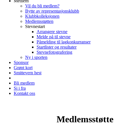
Medlem
Vil du bli medlem?
Bytte av representasjonsklubb
Klubbkolleksjonen
Medlemsstøtten
Stevnestart
Arrangere stevne
Melde på til stevne
Påmelding til lagkonkurranser
Startlister og resultater
Stevnefotografering
Ny i sporten
Sponsor
Grønt kort
Smittevern hest
Bli medlem
Si i fra
Kontakt oss
Medlemsstøtte