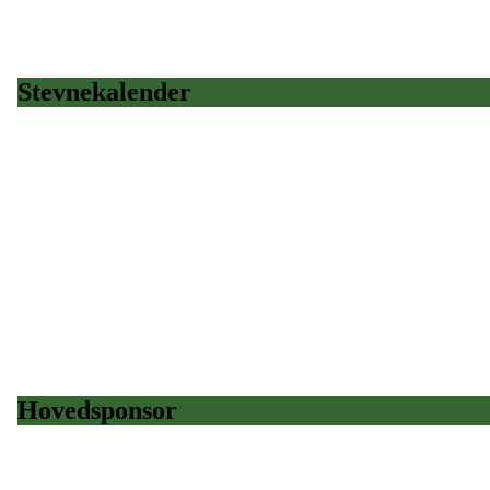
Stevnekalender
Hovedsponsor