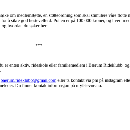
 om medlemstøtte, en støtteordning som skal stimulere våre flotte me
or å sikre god hestevelferd. Potten er på 100 000 kroner, og hvert medl
en og hvordan du søker her:
**
 du er enten aktiv, rideskole eller familiemedlem i Bærum Rideklubb, o
t.
l
baerum.rideklubb@gmail.com
eller ta kontakt via pm på instagram elle
vneleder. Du finner kontaktinformasjon på nryfstevne.no.