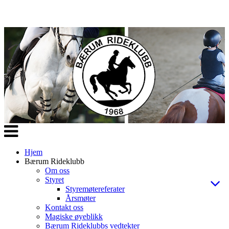
Veksle
navigasjon
Hjem
Bærum Rideklubb
Om oss
Styret
Styremøtereferater
Årsmøter
Kontakt oss
Magiske øyeblikk
Bærum Rideklubbs vedtekter