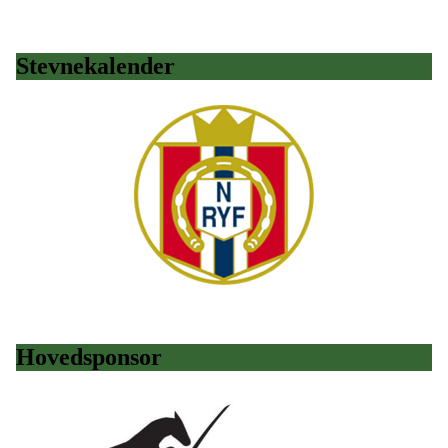
Stevnekalender
Hovedsponsor