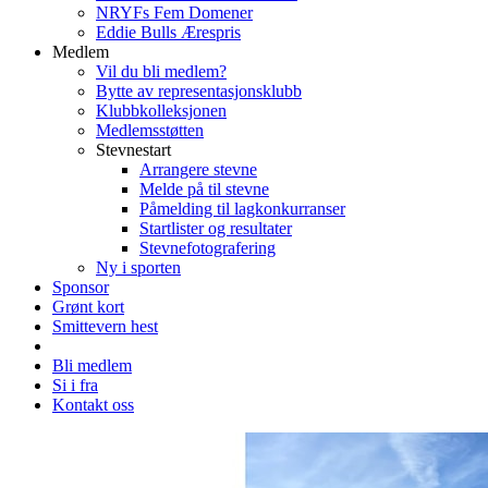
NRYFs Fem Domener
Eddie Bulls Ærespris
Medlem
Vil du bli medlem?
Bytte av representasjonsklubb
Klubbkolleksjonen
Medlemsstøtten
Stevnestart
Arrangere stevne
Melde på til stevne
Påmelding til lagkonkurranser
Startlister og resultater
Stevnefotografering
Ny i sporten
Sponsor
Grønt kort
Smittevern hest
Bli medlem
Si i fra
Kontakt oss