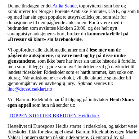
Denne tirsdagen er det
Anita Sande
, topprytteren som bor og
konkurrerer for Norge i Forente Arabiske Emirater, UAE, og som ti
og med har sin egen populære utstyrskolleksjon, som står for
donasjonene til den pågående auksjonen. For å være med i
budrunden som avsluttes klokken 20:00, og der helt nytt
sprangutstyr auksjoneres bort, bruker du
kommentarfeltet på
«Dressur så klart» sin facebookside
.
Vi oppfordrer alle klubbmedlemmer om å
lese mer om de
pågående auksjonene
, og
være med og by på disse unike
gjenstandene
, som ikke bare har hver sin unike historie å fortelle,
men som i tillegg er gode som nye! Inntektene vil gå uavkortet til
landets rideskoler. Rideskoler som er hardt rammet, kan søke om
bidrag. Når auksjonene er avholdt, vil alle aktuelle søknader bli
gjennomgått av en uavhengig jury. Søknad sendes til:
line@dressursaklart.no
Vi i Bærum Rideklubb har fått tilgang på initivtaker
Heidi Skars
egen appell
som hun nå sender ut:
TOPPEN STØTTER BREDDEN Heidi.docx
Hestelivet til Eurosports Heidis startet i rideskolen, og takket være
rideskolen fikk for eksempel også Bærum Rideklubbs egen Marie
Valdar Longem starten på sin ridekarriere. Gjennom å by på