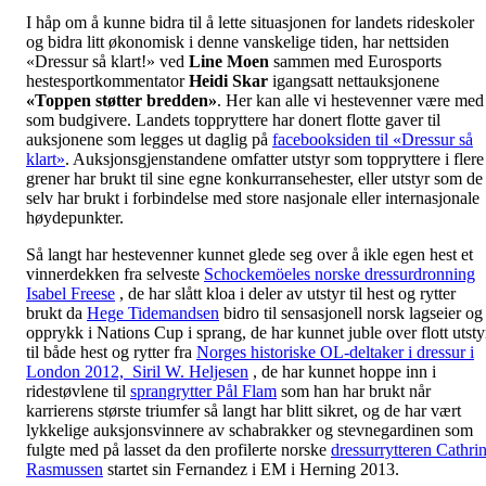
I håp om å kunne bidra til å lette situasjonen for landets rideskoler
og bidra litt økonomisk i denne vanskelige tiden, har nettsiden
«Dressur så klart!» ved
Line Moen
sammen med Eurosports
hestesportkommentator
Heidi Skar
igangsatt nettauksjonene
«Toppen støtter bredden»
. Her kan alle vi hestevenner være med
som budgivere. Landets toppryttere har donert flotte gaver til
auksjonene som legges ut daglig på
facebooksiden til «Dressur så
klart»
. Auksjonsgjenstandene omfatter utstyr som toppryttere i flere
grener har brukt til sine egne konkurransehester, eller utstyr som de
selv har brukt i forbindelse med store nasjonale eller internasjonale
høydepunkter.
Så langt har hestevenner kunnet glede seg over å ikle egen hest et
vinnerdekken fra selveste
Schockemöeles norske dressurdronning
Isabel Freese
, de har slått kloa i deler av utstyr til hest og rytter
brukt da
Hege Tidemandsen
bidro til sensasjonell norsk lagseier og
opprykk i Nations Cup i sprang, de har kunnet juble over flott utsty
til både hest og rytter fra
Norges historiske OL-deltaker i dressur i
London 2012, Siril W. Heljesen
, de har kunnet hoppe inn i
ridestøvlene til
sprangrytter Pål Flam
som han har brukt når
karrierens største triumfer så langt har blitt sikret, og de har vært
lykkelige auksjonsvinnere av schabrakker og stevnegardinen som
fulgte med på lasset da den profilerte norske
dressurrytteren Cathri
Rasmussen
startet sin Fernandez i EM i Herning 2013.