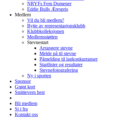
NRYFs Fem Domener
Eddie Bulls Ærespris
Medlem
Vil du bli medlem?
Bytte av representasjonsklubb
Klubbkolleksjonen
Medlemsstøtten
Stevnestart
Arrangere stevne
Melde på til stevne
Påmelding til lagkonkurranser
Startlister og resultater
Stevnefotografering
Ny i sporten
Sponsor
Grønt kort
Smittevern hest
Bli medlem
Si i fra
Kontakt oss