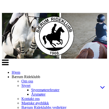
Veksle
navigasjon
Hjem
Bærum Rideklubb
Om oss
Styret
Styremøtereferater
Årsmøter
Kontakt oss
Magiske øyeblikk
Bærum Rideklubbs vedtekter