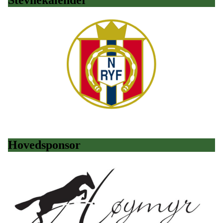
Stevnekalender
Hovedsponsor