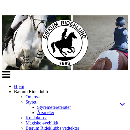
Veksle
navigasjon
Hjem
Bærum Rideklubb
Om oss
Styret
Styremøtereferater
Årsmøter
Kontakt oss
Magiske øyeblikk
Bærum Rideklubbs vedtekter