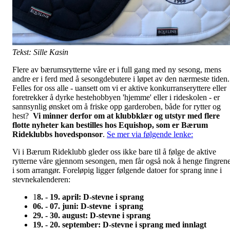
Tekst: Sille Kasin
Flere av bærumsrytterne våre er i full gang med ny sesong, mens
andre er i ferd med å sesongdebutere i løpet av den nærmeste tiden.
Felles for oss alle - uansett om vi er aktive konkurranseryttere eller
foretrekker å dyrke hestehobbyen 'hjemme' eller i rideskolen - er
sannsynlig ønsket om å friske opp garderoben, både for rytter og
hest?
Vi minner derfor om at klubbklær og utstyr med flere
flotte nyheter kan bestilles hos Equishop, som er Bærum
Rideklubbs hovedsponsor
.
Se mer via følgende lenke:
Vi i Bærum Rideklubb gleder oss ikke bare til å følge de aktive
rytterne våre gjennom sesongen, men får også nok å henge fingren
i som arrangør. Foreløpig ligger følgende datoer for sprang inne i
stevnekalenderen:
1
8. - 19. april: D-stevne i sprang
06. - 07. juni: D-stevne i sprang
29. - 30. august: D-stevne i sprang
19. - 20. september: D-stevne i sprang med innlagt