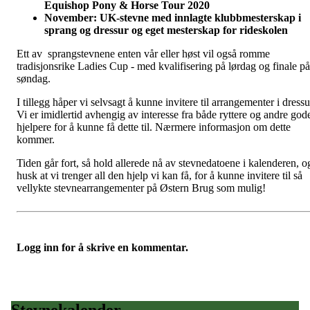
Equishop Pony & Horse Tour 2020
November: UK-stevne med innlagte klubbmesterskap i
sprang og dressur og eget mesterskap for rideskolen
Ett av sprangstevnene enten vår eller høst vil også romme
tradisjonsrike Ladies Cup - med kvalifisering på lørdag og finale på
søndag.
I tillegg håper vi selvsagt å kunne invitere til arrangementer i dressu
Vi er imidlertid avhengig av interesse fra både ryttere og andre god
hjelpere for å kunne få dette til. Nærmere informasjon om dette
kommer.
Tiden går fort, så hold allerede nå av stevnedatoene i kalenderen, o
husk at vi trenger all den hjelp vi kan få, for å kunne invitere til så
vellykte stevnearrangementer på Østern Brug som mulig!
Logg inn for å skrive en kommentar.