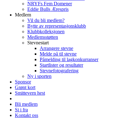
NRYFs Fem Domener
Eddie Bulls Ærespris
Medlem
Vil du bli medlem?
Bytte av representasjonsklubb
Klubbkolleksjonen
Medlemsstøtten
Stevnestart
Arrangere stevne
Melde på til stevne
Påmelding til lagkonkurranser
Startlister og resultater
Stevnefotografering
Ny i sporten
Sponsor
Grønt kort
Smittevern hest
Bli medlem
Si i fra
Kontakt oss