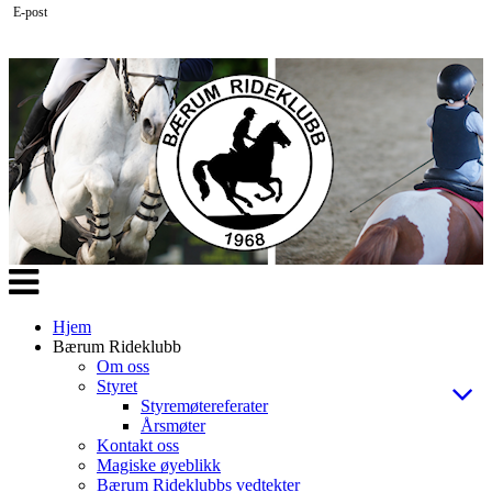
E-post
Veksle
navigasjon
Hjem
Bærum Rideklubb
Om oss
Styret
Styremøtereferater
Årsmøter
Kontakt oss
Magiske øyeblikk
Bærum Rideklubbs vedtekter