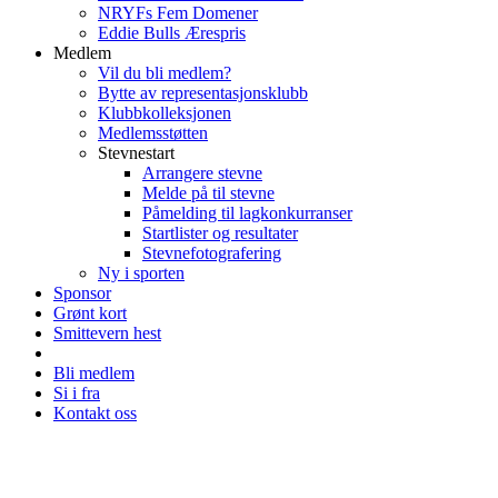
NRYFs Fem Domener
Eddie Bulls Ærespris
Medlem
Vil du bli medlem?
Bytte av representasjonsklubb
Klubbkolleksjonen
Medlemsstøtten
Stevnestart
Arrangere stevne
Melde på til stevne
Påmelding til lagkonkurranser
Startlister og resultater
Stevnefotografering
Ny i sporten
Sponsor
Grønt kort
Smittevern hest
Bli medlem
Si i fra
Kontakt oss